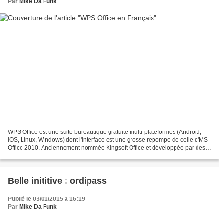
Par
Mike Da Funk
WPS Office est une suite bureautique gratuite multi-plateformes (Android,
iOS, Linux, Windows) dont l'interface est une grosse repompe de celle d'MS
Office 2010. Anciennement nommée Kingsoft Office et développée par des
Chinois, je l'ai découverte en...
Belle inititive : ordipass
Publié le 03/01/2015 à 16:19
Par
Mike Da Funk