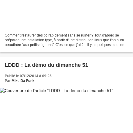
Comment restaurer des pc rapidement sans se ruiner ? Tout d'abord se
préparer une installation type, à partir d'une distribution linux que l'on aura
peaufinée "aux petits oignons". C'est ce que j'ai fait il y a quelques mois en
installant lubuntu 14.04...
LDDD : La démo du dimanche 51
Publié le 07/12/2014 à 09:26
Par
Mike Da Funk