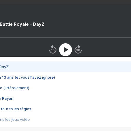
 Battle Royale - DayZ
 DayZ
 a 13 ans (et vous l'avez ignoré)
e (littéralement)
im Rayan
 toutes les règles
s les jeux vidéo
us choquant de Rockstar ? - Le scandale BULLY