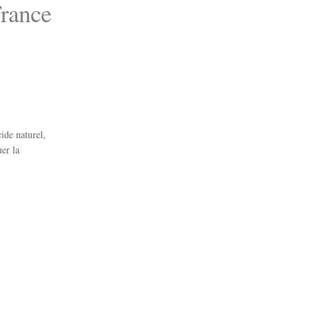
France
cide naturel,
er la