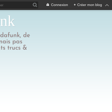
Connexion
+
Créer mon blog
unk
edafunk, de
 mais pas
ts trucs &