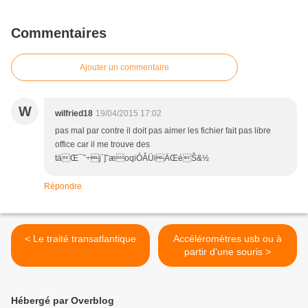
Commentaires
Ajouter un commentaire
W
wilfried18
19/04/2015 17:02
pas mal par contre il doit pas aimer les fichier fait pas libre
office car il me trouve des
täŒ¯ˆ÷j`]˜æoqiÓÂÜiÄŒéŠ&½
Répondre
< Le traité transatlantique
Accéléromètres usb ou à
partir d'une souris >
Hébergé par Overblog