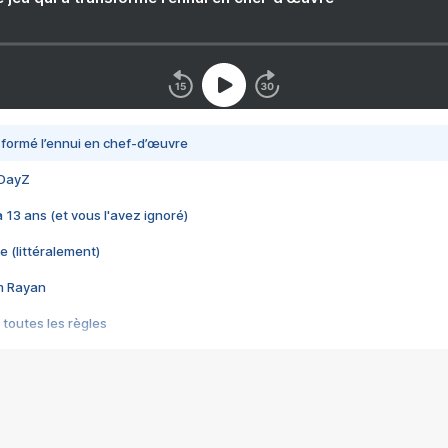
nsformé l’ennui en chef-d’œuvre
 DayZ
 a 13 ans (et vous l'avez ignoré)
e (littéralement)
im Rayan
 toutes les règles
s les jeux vidéo
us choquant de Rockstar ? - Le scandale BULLY
e plus moche de Steam