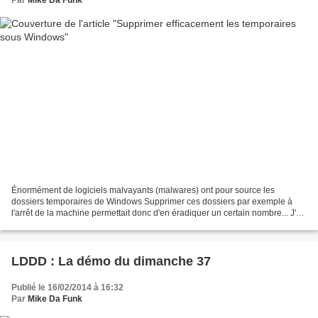
Par
Mike Da Funk
Énormément de logiciels malvayants (malwares) ont pour source les
dossiers temporaires de Windows Supprimer ces dossiers par exemple à
l'arrêt de la machine permettait donc d'en éradiquer un certain nombre... J'ai
trouvé un script sympa sur ce site :...
LDDD : La démo du dimanche 37
Publié le 16/02/2014 à 16:32
Par
Mike Da Funk