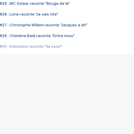
#29 : MC Solaar raconte "Bouge de là"
28 : Lorie raconte "Je vais vite"
#27 : Christophe Willem raconte "Jacques a dit"
#26 : Chimène Badi raconte "Entre nous"
#25 : Indochine raconte "3e sexe"
#24 : Zaho raconte "C'est chelou"
#23 : Patrick Bruel raconte "Au café des délices"
#22 : Kyo raconte "Le chemin"
#21 : Nolwenn Leroy raconte "Cassé"
#20 : Patrick Hernandez raconte "Born to be alive"
#19 : Lorie raconte "Près de moi"
#18 : Michael Jones raconte "A nos actes manqués" (avec Jean-Jacque
#17 : Khaled raconte "Aïcha"