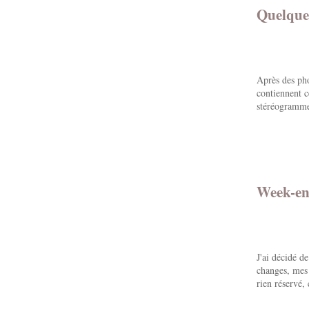
Quelques
Après des pho
contiennent c
stéréogramme 
Week-en
J'ai décidé d
changes, mes p
rien réservé, 