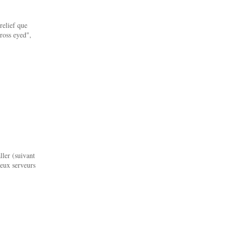
relief que
ross eyed",
ller (suivant
deux serveurs