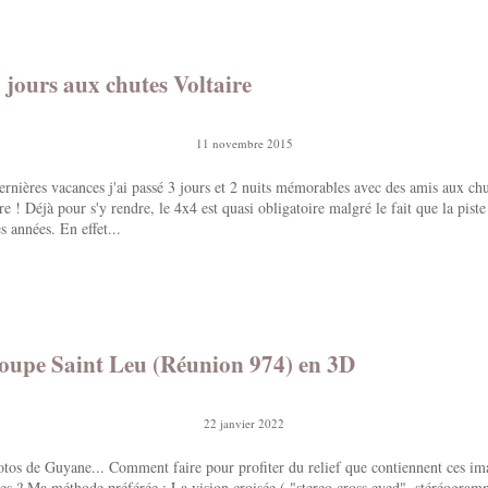
jours aux chutes Voltaire
11 novembre 2015
ernières vacances j'ai passé 3 jours et 2 nuits mémorables avec des amis aux chu
e ! Déjà pour s'y rendre, le 4x4 est quasi obligatoire malgré le fait que la piste 
s années. En effet...
oupe Saint Leu (Réunion 974) en 3D
22 janvier 2022
tos de Guyane... Comment faire pour profiter du relief que contiennent ces im
es ? Ma méthode préférée : La vision croisée ( "stereo cross eyed", stéréogram