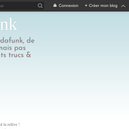
Connexion
+
Créer mon blog
unk
edafunk, de
 mais pas
ts trucs &
 la relève !