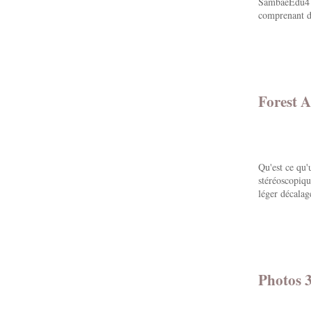
SambaeEdu4 A
comprenant de
Forest A
Qu'est ce qu
stéréoscopiqu
léger décalage
Photos 3