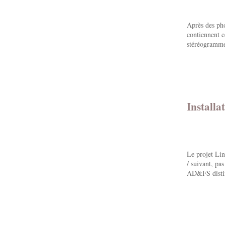
Après des pho
contiennent c
stéréogramme 
Installa
Le projet Lin
/ suivant, pa
AD&FS distinc