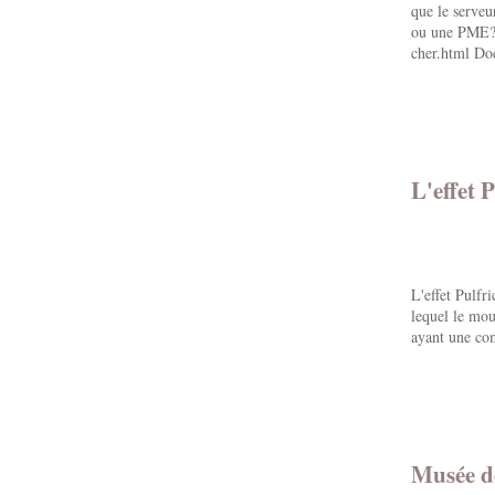
que le serveu
ou une PME? 
cher.html Do
L'effet 
L'effet Pulfr
lequel le mou
ayant une com
Musée de