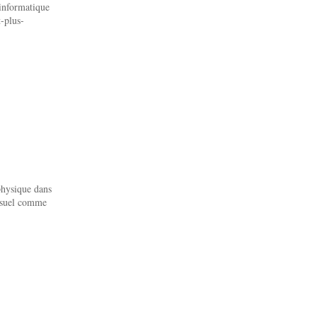
 informatique
-plus-
physique dans
visuel comme