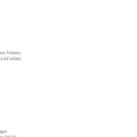
tes Voltaire,
a été refaite
ages
me dit "de