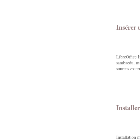
Insérer 
LibreOffice 
sambaedu, mai
sources extern
Install
Installation