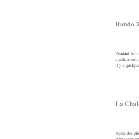
Rando 3 
Pendant les d
quelle aventur
il y a quelque
La Chal
Après des pho
stéréoscopiqu