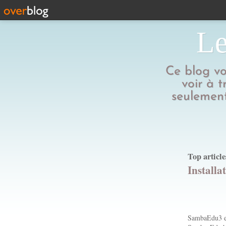
Le
Ce blog vo
voir à t
seulement
Top article
Install
SambaEdu3 est