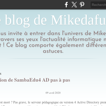
 blog de Mikedaf
us invite à entrer dans l'univers de Mik
ravers ses yeux l'actualité informatique
 ! Ce blog comporte également différen
astuces.
s
ation de SambaEdu4 AD pas à pas
09 avril 2020
 mort ? Pas grave, le serveur pédagogique en version 4 Active Directory prend