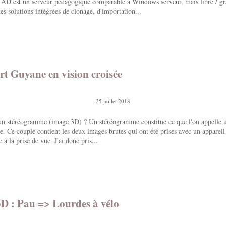
D est un serveur pédagogique comparable à Windows serveur, mais libre / gra
s solutions intégrées de clonage, d'importation...
rt Guyane en vision croisée
25 juillet 2018
'un stéréogramme (image 3D) ? Un stéréogramme constitue ce que l'on appelle 
e. Ce couple contient les deux images brutes qui ont été prises avec un appareil
 à la prise de vue. J'ai donc pris...
D : Pau => Lourdes à vélo