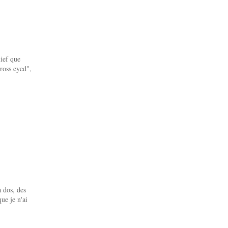
ief que
ross eyed",
à dos, des
ue je n'ai