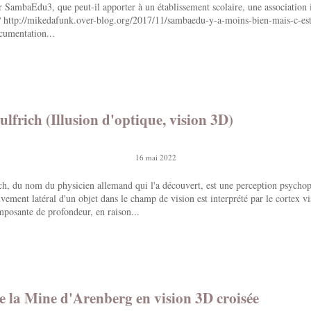
r SambaEdu3, que peut-il apporter à un établissement scolaire, une association
http://mikedafunk.over-blog.org/2017/11/sambaedu-y-a-moins-bien-mais-c-est
cumentation...
Pulfrich (Illusion d'optique, vision 3D)
16 mai 2022
ich, du nom du physicien allemand qui l'a découvert, est une perception psycho
vement latéral d'un objet dans le champ de vision est interprété par le cortex 
posante de profondeur, en raison...
 la Mine d'Arenberg en vision 3D croisée