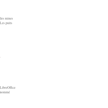
des mines
Les puits
r
 LibreOffice
ss nommé