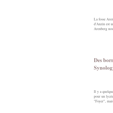
La fosse Are
d'Anzin est u
Arenberg nos
Des bor
Synolog
Il y a quelqu
pour un lycée
"Foyer", mais