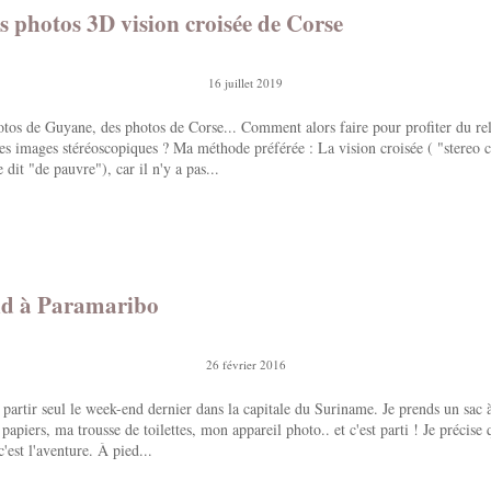
 photos 3D vision croisée de Corse
16 juillet 2019
tos de Guyane, des photos de Corse... Comment alors faire pour profiter du rel
es images stéréoscopiques ? Ma méthode préférée : La vision croisée ( "stereo c
dit "de pauvre"), car il n'y a pas...
d à Paramaribo
26 février 2016
e partir seul le week-end dernier dans la capitale du Suriname. Je prends un sac 
apiers, ma trousse de toilettes, mon appareil photo.. et c'est parti ! Je précise q
c'est l'aventure. À pied...