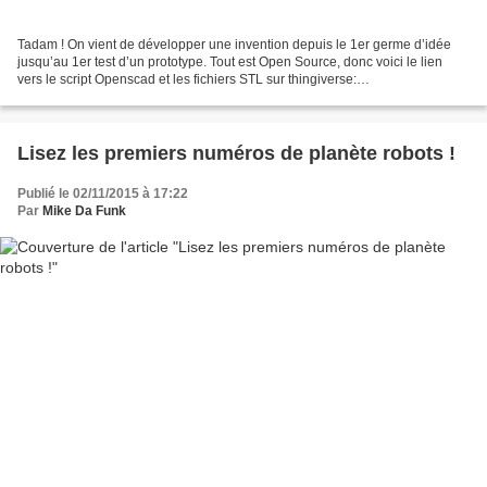
Tadam ! On vient de développer une invention depuis le 1er germe d’idée
jusqu’au 1er test d’un prototype. Tout est Open Source, donc voici le lien
vers le script Openscad et les fichiers STL sur thingiverse:
http://www.thingiverse.com/thing:1068443 h...
Lisez les premiers numéros de planète robots !
Publié le 02/11/2015 à 17:22
Par
Mike Da Funk