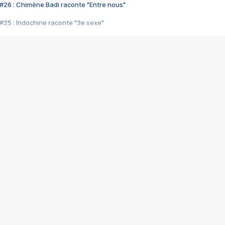
#26 : Chimène Badi raconte "Entre nous"
#25 : Indochine raconte "3e sexe"
#24 : Zaho raconte "C'est chelou"
#23 : Patrick Bruel raconte "Au café des délices"
#22 : Kyo raconte "Le chemin"
#21 : Nolwenn Leroy raconte "Cassé"
#20 : Patrick Hernandez raconte "Born to be alive"
#19 : Lorie raconte "Près de moi"
#18 : Michael Jones raconte "A nos actes manqués" (avec Jean-Jacque
#17 : Khaled raconte "Aïcha"
#16 : Corneille raconte "Parce qu'on vient de loin"
#15 : Indochine raconte "L'aventurier"
14 : Lorie raconte "Sur un air latino"