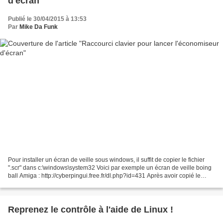
d'écran
Publié le 30/04/2015 à 13:53
Par
Mike Da Funk
Pour installer un écran de veille sous windows, il suffit de copier le fichier
".scr" dans c:\windows\system32 Voici par exemple un écran de veille boing
ball Amiga : http://cyberpingui.free.fr/dl.php?id=431 Après avoir copié le
fichier, faire un clic...
Reprenez le contrôle à l'aide de Linux !