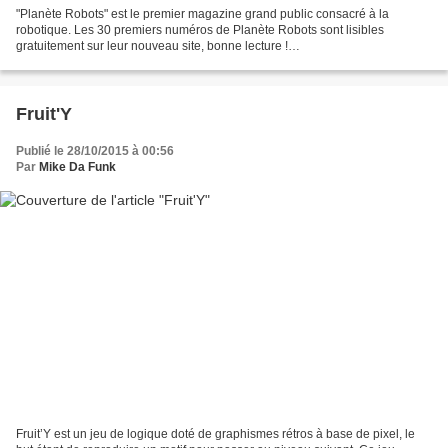
"Planète Robots" est le premier magazine grand public consacré à la
robotique. Les 30 premiers numéros de Planète Robots sont lisibles
gratuitement sur leur nouveau site, bonne lecture !
http://www.planeterobots.com/anciens-numeros/ Les numéros plus récents...
Fruit'Y
Publié le 28/10/2015 à 00:56
Par
Mike Da Funk
Fruit’Y est un jeu de logique doté de graphismes rétros à base de pixel, le