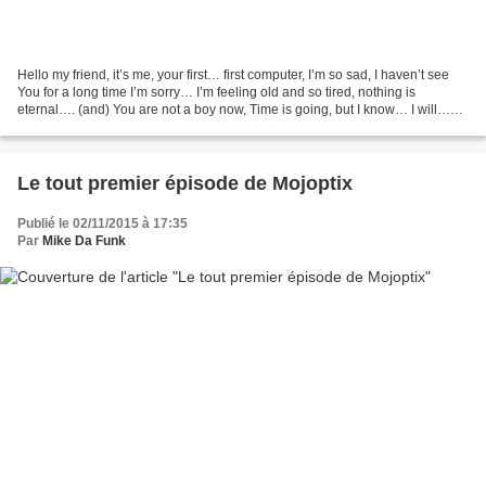
Hello my friend, it’s me, your first… first computer, I’m so sad, I haven’t see
You for a long time I’m sorry… I’m feeling old and so tired, nothing is
eternal…. (and) You are not a boy now, Time is going, but I know… I will…
never… forget You. *****************...
Le tout premier épisode de Mojoptix
Publié le 02/11/2015 à 17:35
Par
Mike Da Funk