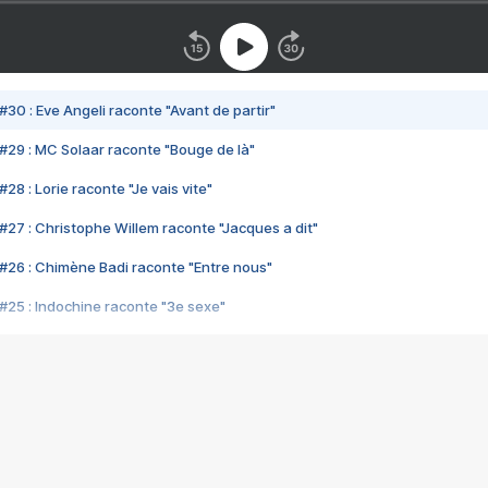
#30 : Eve Angeli raconte "Avant de partir"
#29 : MC Solaar raconte "Bouge de là"
28 : Lorie raconte "Je vais vite"
#27 : Christophe Willem raconte "Jacques a dit"
#26 : Chimène Badi raconte "Entre nous"
#25 : Indochine raconte "3e sexe"
#24 : Zaho raconte "C'est chelou"
#23 : Patrick Bruel raconte "Au café des délices"
#22 : Kyo raconte "Le chemin"
#21 : Nolwenn Leroy raconte "Cassé"