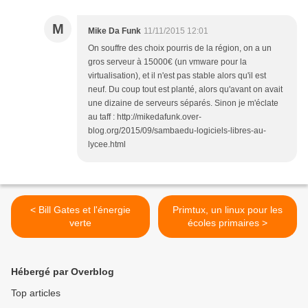
M
Mike Da Funk
11/11/2015 12:01
On souffre des choix pourris de la région, on a un
gros serveur à 15000€ (un vmware pour la
virtualisation), et il n'est pas stable alors qu'il est
neuf. Du coup tout est planté, alors qu'avant on avait
une dizaine de serveurs séparés. Sinon je m'éclate
au taff : http://mikedafunk.over-
blog.org/2015/09/sambaedu-logiciels-libres-au-
lycee.html
< Bill Gates et l'énergie
Primtux, un linux pour les
verte
écoles primaires >
Hébergé par Overblog
Top articles