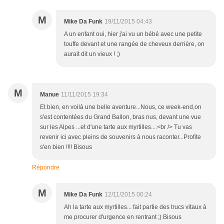
M
Mike Da Funk
19/11/2015 04:43
A un enfant oui, hier j'ai vu un bébé avec une petite
touffe devant et une rangée de cheveux derrière, on
aurait dit un vieux ! ;)
M
Manue
11/11/2015 19:34
Et bien, en voilà une belle aventure...Nous, ce week-end,on
s'est contentées du Grand Ballon, bras nus, devant une vue
sur les Alpes ...et d'une tarte aux myrtilles....<br /> Tu vas
revenir ici avec pleins de souvenirs à nous raconter...Profite
s'en bien !!!! Bisous
Répondre
M
Mike Da Funk
12/11/2015 00:24
Ah la tarte aux myrtilles... fait partie des trucs vitaux à
me procurer d'urgence en rentrant ;) Bisous