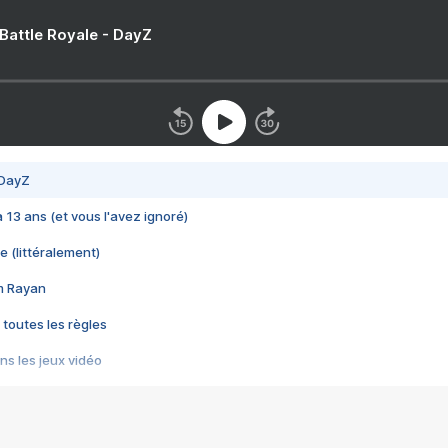
 Battle Royale - DayZ
 DayZ
 a 13 ans (et vous l'avez ignoré)
e (littéralement)
im Rayan
 toutes les règles
s les jeux vidéo
us choquant de Rockstar ? - Le scandale BULLY
e plus moche de Steam