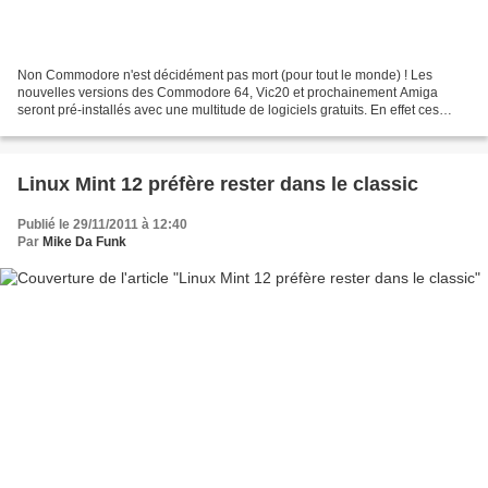
Non Commodore n'est décidément pas mort (pour tout le monde) ! Les
nouvelles versions des Commodore 64, Vic20 et prochainement Amiga
seront pré-installés avec une multitude de logiciels gratuits. En effet ces
"nouveaux" ordinateurs seront équipés de "Commodore...
Linux Mint 12 préfère rester dans le classic
Publié le 29/11/2011 à 12:40
Par
Mike Da Funk