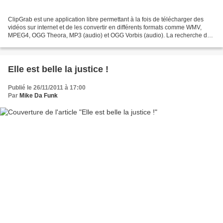
ClipGrab est une application libre permettant à la fois de télécharger des
vidéos sur internet et de les convertir en différents formats comme WMV,
MPEG4, OGG Theora, MP3 (audio) et OGG Vorbis (audio). La recherche de
vidéos s’effectue sur YouTube mais...
Elle est belle la justice !
Publié le 26/11/2011 à 17:00
Par
Mike Da Funk