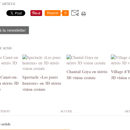
T ARTICLE
Repost
0
 à la newsletter
 AUSSI :
Chantal Goya en stéréo
Village d'
 Canet-en-
Spectacle «Les jours
3D vision croisée
3D vision c
n stéréo 3D
heureux» en 3D stéréo
e
vision croisée
CÉDENT
ACCUEIL
ART
article