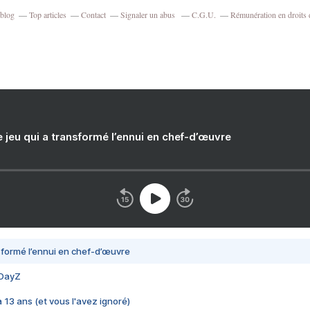
rblog
Top articles
Contact
Signaler un abus
C.G.U.
Rémunération en droits 
e jeu qui a transformé l’ennui en chef-d’œuvre
nsformé l’ennui en chef-d’œuvre
 DayZ
 a 13 ans (et vous l'avez ignoré)