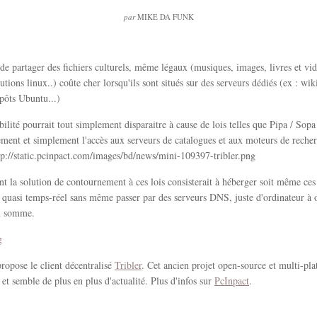
par
MIKE DA FUNK
 de partager des fichiers culturels, même légaux (musiques, images, livres et vid
butions linux..) coûte cher lorsqu'ils sont situés sur des serveurs dédiés (ex : wik
pôts Ubuntu...)
ibilité pourrait tout simplement disparaitre à cause de lois telles que Pipa / Sopa
ement et simplement l'accès aux serveurs de catalogues et aux moteurs de reche
 la solution de contournement à ces lois consisterait à héberger soit même ces
n quasi temps-réel sans même passer par des serveurs DNS, juste d'ordinateur à 
n somme.
propose le client décentralisé
Tribler
. Cet ancien projet open-source et multi-pla
 et semble de plus en plus d'actualité. Plus d'infos sur
PcInpact
.