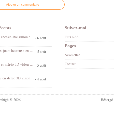
Ajouter un commentaire
écents
Suivez-moi
Fête foraine Canet-en-Roussillon en stéréo 3D vision croisée
Flux RSS
- 6 août
Pages
Spectacle «Les jours heureux» en 3D stéréo vision croisée
- 5 août
Newsletter
Contact
Chantal Goya en stéréo 3D vision croisée
- 5 août
Village d'EUS en stéréo 3D vision croisée
- 4 août
mhigh © 2026
Hébergé