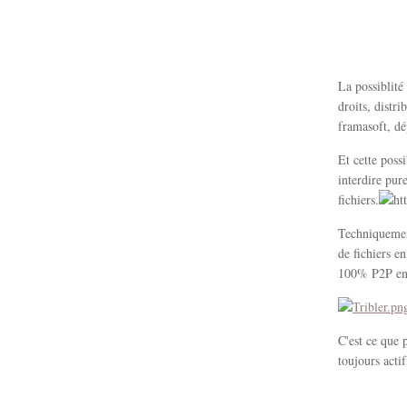
La possiblité
droits, distri
framasoft, dé
Et cette poss
interdire pur
fichiers.
Techniquement
de fichiers e
100% P2P e
C'est ce que 
toujours actif