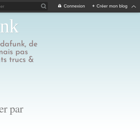
Connexion
+
Créer mon blog
unk
edafunk, de
 mais pas
ts trucs &
er par