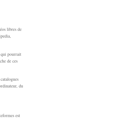
éos libres de
ipedia,
 qui pourrait
rche de ces
 catalogues
ordinateur, du
teformes est