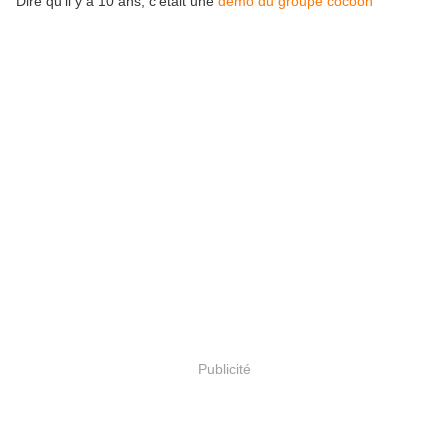
Dire qu'il y a 10 ans, c'était une
démo du groupe cocoon
Publicité