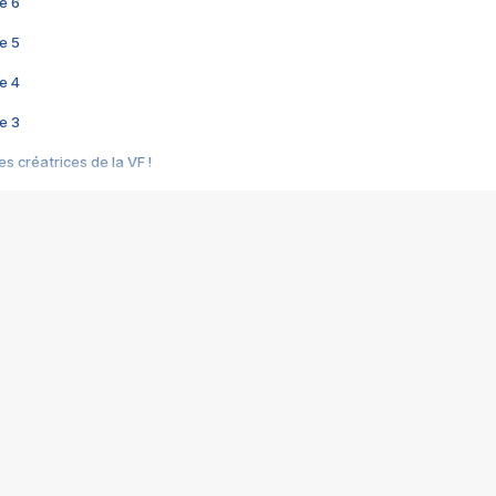
e 6
e 5
e 4
e 3
s créatrices de la VF !
e 2
e 1
e Mektoub My Love arrive enfin ! Rencontre avec Shaïn Boumedine et Sal
i : après Toni en famille
elle réalise le bouleversant Dites lui que je l'aime
ais ! Rencontre autour de Vie privée de Rebecca Zlotowski
 de Marguerite, Grave... Rencontre avec Ella Rumpf
 Les Rêveurs, un film intime sur la santé mentale