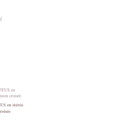
e/
EUS en stéréo
roisée