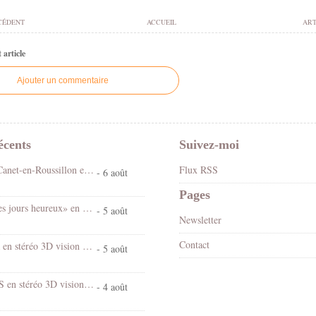
CÉDENT
ACCUEIL
ART
article
Ajouter un commentaire
écents
Suivez-moi
Fête foraine Canet-en-Roussillon en stéréo 3D vision croisée
Flux RSS
- 6 août
Pages
Spectacle «Les jours heureux» en 3D stéréo vision croisée
- 5 août
Newsletter
Contact
Chantal Goya en stéréo 3D vision croisée
- 5 août
Village d'EUS en stéréo 3D vision croisée
- 4 août