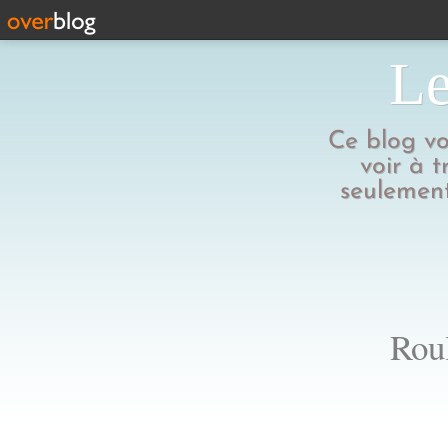
Le
Ce blog vo
voir à t
seulement
Roul