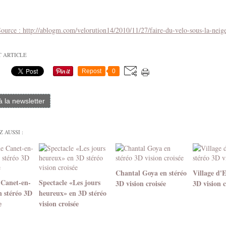
ource : http://ablogm.com/velorution14/2010/11/27/faire-du-velo-sous-la-neig
T ARTICLE
Repost
0
 à la newsletter
 AUSSI :
Chantal Goya en stéréo
Village d'
 Canet-en-
Spectacle «Les jours
3D vision croisée
3D vision c
n stéréo 3D
heureux» en 3D stéréo
e
vision croisée