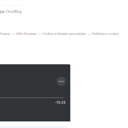
 par
OverBlog
d'auteur
Offre Premium
Cookies et données personnelles
Préférences cookies
-15:25