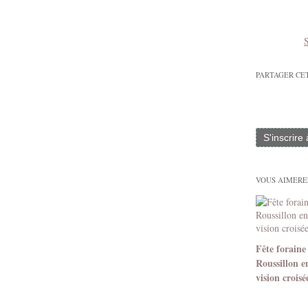
S
PARTAGER CE
S'inscrire
VOUS AIMEREZ
Fête foraine
Roussillon e
vision croisé