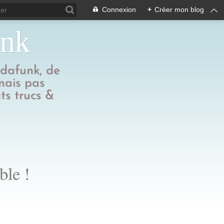
Connexion
+
Créer mon blog
unk
edafunk, de
 mais pas
ts trucs &
ble !