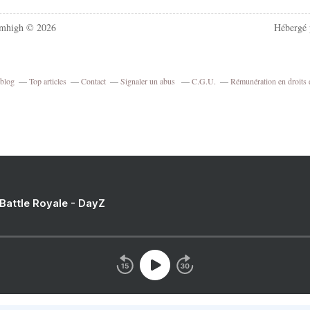
mhigh © 2026
Hébergé
rblog
Top articles
Contact
Signaler un abus
C.G.U.
Rémunération en droits 
 Battle Royale - DayZ