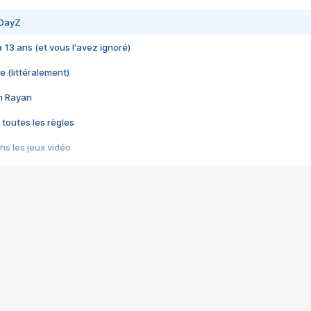
 DayZ
 a 13 ans (et vous l'avez ignoré)
e (littéralement)
im Rayan
 toutes les règles
s les jeux vidéo
us choquant de Rockstar ? - Le scandale BULLY
e plus moche de Steam
du RÊVE tourne au CAUCHEMAR
pendant 8 heures
it… à tort
umiliés par un jeu vidéo