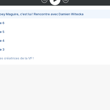
bey Maguire, c'est lui ! Rencontre avec Damien Witecka
e 6
e 5
e 4
e 3
s créatrices de la VF !
e 2
e 1
e Mektoub My Love arrive enfin ! Rencontre avec Shaïn Boumedine et Sal
i : après Toni en famille
elle réalise le bouleversant Dites lui que je l'aime