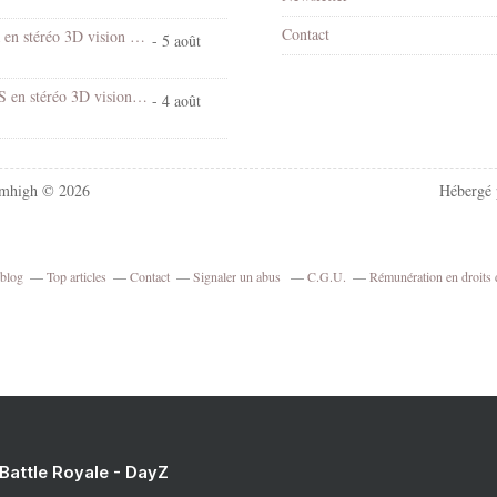
Contact
Chantal Goya en stéréo 3D vision croisée
- 5 août
Village d'EUS en stéréo 3D vision croisée
- 4 août
mhigh © 2026
Hébergé
rblog
Top articles
Contact
Signaler un abus
C.G.U.
Rémunération en droits 
 Battle Royale - DayZ