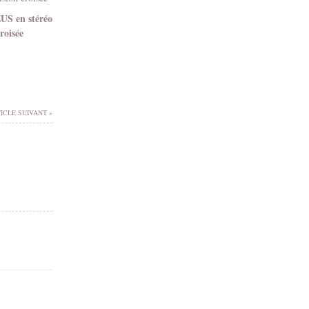
EUS en stéréo
roisée
ICLE SUIVANT »