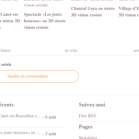
Chantal Goya en stéréo
Village d'
 Canet-en-
Spectacle «Les jours
3D vision croisée
3D vision c
n stéréo 3D
heureux» en 3D stéréo
e
vision croisée
CÉDENT
ACCUEIL
ART
article
Ajouter un commentaire
écents
Suivez-moi
Fête foraine Canet-en-Roussillon en stéréo 3D vision croisée
Flux RSS
- 6 août
Pages
Spectacle «Les jours heureux» en 3D stéréo vision croisée
- 5 août
Newsletter