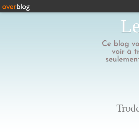
Le
Ce blog vo
voir à t
seulement
Trodd