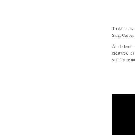
Troddlers est
Sales Curves
À mi-chemin e
créatures, le
sur le parcou