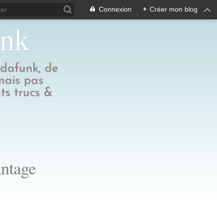
Connexion
+
Créer mon blog
unk
edafunk, de
 mais pas
ts trucs &
antage