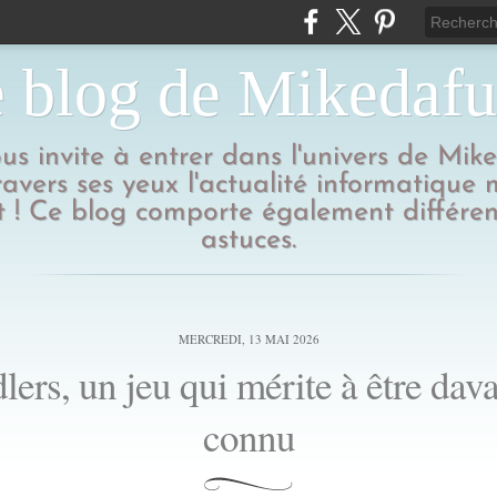
 blog de Mikedaf
us invite à entrer dans l'univers de Mik
ravers ses yeux l'actualité informatique
 ! Ce blog comporte également différen
astuces.
MERCREDI, 13 MAI 2026
lers, un jeu qui mérite à être dav
connu