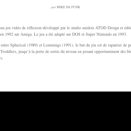
par
MIKE DA FUNK
 un jeu vidéo de réflexion développé par le studio suédois ATOD Design et édi
 en 1992 sur Amiga. Le jeu a été adapté sur DOS et Super Nintendo en 1993.
ntre Spherical (1989) et Lemmings (1991), le but du jeu est de rapatrier de pe
s Troddlers, jusqu’à la porte de sortie du niveau en posant opportunément des bl
rs.