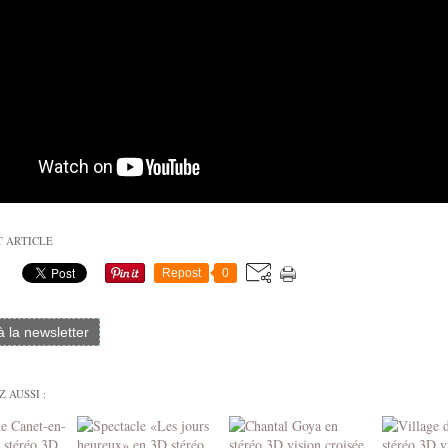
T ARTICLE
Repost
0
 à la newsletter
 AUSSI :