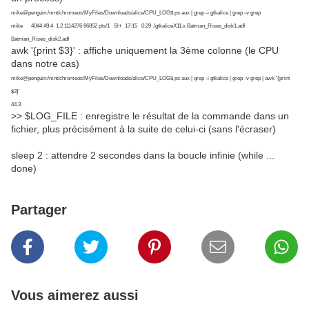
mike@penguin:/mnt/chromeos/MyFiles/Downloads/alice/CPU_LOG$ ps aux | grep -i gtkalice | grep -v grep
mike 4044 49.4 1.2 1114276 86852 pts/1 Sl+ 17:15 0:29 ./gtkaliceX11.x Batman_Rises_disk1.adf
Batman_Rises_disk2.adf
awk '{print $3}' : affiche uniquement la 3ème colonne (le CPU
dans notre cas)
mike@penguin:/mnt/chromeos/MyFiles/Downloads/alice/CPU_LOG$ ps aux | grep -i gtkalice | grep -v grep | awk '{print
$3}'
44.3
>> $LOG_FILE : enregistre le résultat de la commande dans un
fichier, plus précisément à la suite de celui-ci (sans l'écraser)
sleep 2 : attendre 2 secondes dans la boucle infinie (while ...
done)
Partager
Vous aimerez aussi