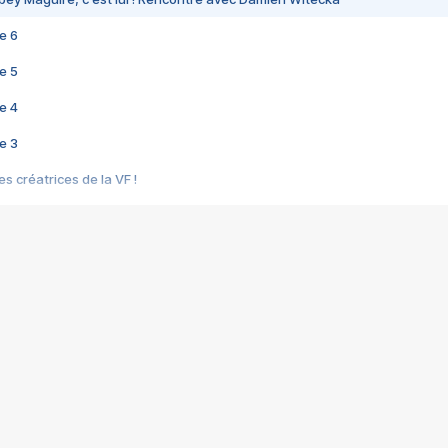
e 6
e 5
e 4
e 3
s créatrices de la VF !
e 2
e 1
e Mektoub My Love arrive enfin ! Rencontre avec Shaïn Boumedine et Sal
i : après Toni en famille
elle réalise le bouleversant Dites lui que je l'aime
ais ! Rencontre autour de Vie privée de Rebecca Zlotowski
 de Marguerite, Grave... Rencontre avec Ella Rumpf