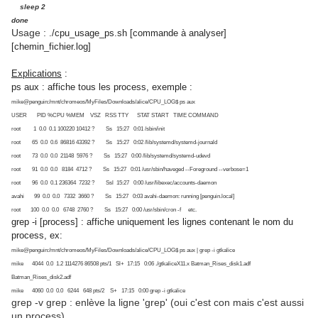
sleep 2
done
Usage :
./cpu_usage_ps.sh [commande à analyser]
[chemin_fichier.log]
Explications
:
ps aux : affiche tous les process, exemple :
mike@penguin:/mnt/chromeos/MyFiles/Downloads/alice/CPU_LOG$ ps aux
USER PID %CPU %MEM VSZ RSS TTY STAT START TIME COMMAND
root 1 0.0 0.1 100220 10412 ? Ss 15:27 0:01 /sbin/init
root 65 0.0 0.6 86816 43392 ? Ss 15:27 0:02 /lib/systemd/systemd-journald
root 73 0.0 0.0 21148 5976 ? Ss 15:27 0:00 /lib/systemd/systemd-udevd
root 91 0.0 0.0 8184 4712 ? Ss 15:27 0:01 /usr/sbin/haveged --Foreground --verbose=1
root 96 0.0 0.1 236364 7232 ? Ssl 15:27 0:00 /usr/libexec/accounts-daemon
avahi 99 0.0 0.0 7332 3660 ? Ss 15:27 0:03 avahi-daemon: running [penguin.local]
root 100 0.0 0.0 6748 2760 ? Ss 15:27 0:00 /usr/sbin/cron -f etc.
grep -i [process] : affiche uniquement les lignes contenant le nom du
process, ex:
mike@penguin:/mnt/chromeos/MyFiles/Downloads/alice/CPU_LOG$ ps aux | grep -i gtkalice
mike 4044 0.0 1.2 1114276 86508 pts/1 Sl+ 17:15 0:06 ./gtkaliceX11.x Batman_Rises_disk1.adf
Batman_Rises_disk2.adf
mike 4060 0.0 0.0 6244 648 pts/2 S+ 17:15 0:00 grep -i gtkalice
grep -v grep : enlève la ligne 'grep' (oui c'est con mais c'est aussi
un process)