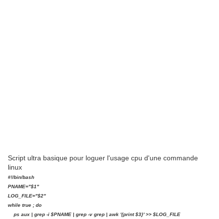
Script ultra basique pour loguer l'usage cpu d'une commande
linux
#!/bin/bash
PNAME="$1"
LOG_FILE="$2"
while true ; do
ps aux | grep -i $PNAME | grep -v grep | awk '{print $3}' >> $LOG_FILE