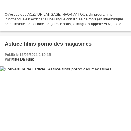
Qu'est-ce que AOZ? UN LANGAGE INFORMATIQUE Un programme
informatique est écrit dans une langue constituée de mots (en informatique
on dit instructions et fonctions). Pour nous, la langue s’appelle AOZ, elle est
constituée d’environ 800 mots, ce qui en...
Astuce films porno des magasines
Publié le 13/05/2021 à 10:15
Par
Mike Da Funk