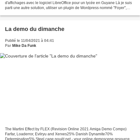
d'affichages avec le logiciel LibreOffice pour un lycée en Guyane Là je suis
parti une autre solution, utiliser un plugin de Wordpress nommé "Foyer",
mais toujours avec un client Linux au...
La demo du dimanche
Publié le 11/04/2021 à 04:41
Par
Mike Da Funk
The Martini Effect by FLEX (Revision Online 2021 Amiga Demo Compo)
Farfar, Loaderror, Evilryu and Xerxes25% Danish Dynamite70%
Determination5% Steel cage pouët.net - your online demoscene resource