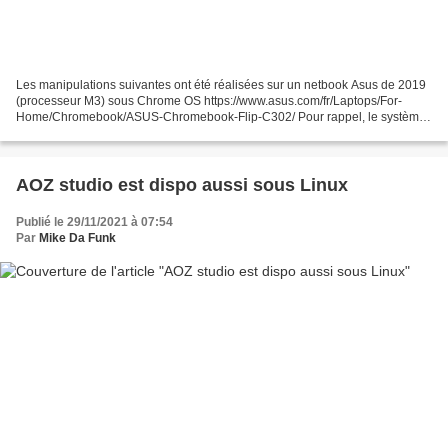
Les manipulations suivantes ont été réalisées sur un netbook Asus de 2019
(processeur M3) sous Chrome OS https://www.asus.com/fr/Laptops/For-
Home/Chromebook/ASUS-Chromebook-Flip-C302/ Pour rappel, le système
d'exploitation de Google pour ordinateur Chrome...
AOZ studio est dispo aussi sous Linux
Publié le 29/11/2021 à 07:54
Par
Mike Da Funk