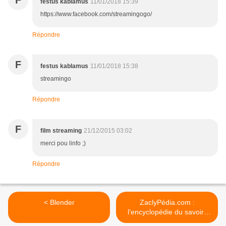
F
festus kablamus
11/01/2018 15:39
https://www.facebook.com/streamingogo/
Répondre
F
festus kablamus
11/01/2018 15:38
streamingo
Répondre
F
film streaming
21/12/2015 03:02
merci pou linfo ;)
Répondre
< Blender
ZaclyPédia.com :
l'encyclopédie du savoir-
faire >