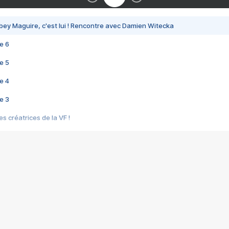
bey Maguire, c'est lui ! Rencontre avec Damien Witecka
e 6
e 5
e 4
e 3
s créatrices de la VF !
e 2
e 1
e Mektoub My Love arrive enfin ! Rencontre avec Shaïn Boumedine et Sal
i : après Toni en famille
elle réalise le bouleversant Dites lui que je l'aime
ais ! Rencontre autour de Vie privée de Rebecca Zlotowski