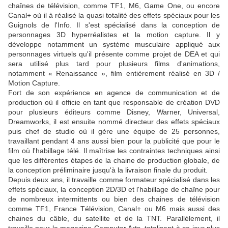
chaînes de télévision, comme TF1, M6, Game One, ou encore
Canal+ où il à réalisé la quasi totalité des effets spéciaux pour les
Guignols de l'Info. Il s'est spécialisé dans la conception de
personnages 3D hyperréalistes et la motion capture. Il y
développe notamment un système musculaire appliqué aux
personnages virtuels qu'il présente comme projet de DEA et qui
sera utilisé plus tard pour plusieurs films d'animations,
notamment « Renaissance », film entièrement réalisé en 3D /
Motion Capture.
Fort de son expérience en agence de communication et de
production où il officie en tant que responsable de création DVD
pour plusieurs éditeurs comme Disney, Warner, Universal,
Dreamworks, il est ensuite nommé directeur des effets spéciaux
puis chef de studio où il gère une équipe de 25 personnes,
travaillant pendant 4 ans aussi bien pour la publicité que pour le
film où l'habillage télé. Il maîtrise les contraintes techniques ainsi
que les différentes étapes de la chaine de production globale, de
la conception préliminaire jusqu'à la livraison finale du produit.
Depuis deux ans, il travaille comme formateur spécialisé dans les
effets spéciaux, la conception 2D/3D et l'habillage de chaîne pour
de nombreux intermittents ou bien des chaines de télévision
comme TF1, France Télévision, Canal+ ou M6 mais aussi des
chaines du câble, du satellite et de la TNT. Parallèlement, il
travaille pour le magazine Computer Arts, totalisant à ce jour plus