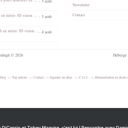
- 5 août
Newsletter
Contact
Chantal Goya en stéréo 3D vision croisée
- 5 août
Village d'EUS en stéréo 3D vision croisée
- 4 août
mhigh © 2026
Hébergé
rblog
Top articles
Contact
Signaler un abus
C.G.U.
Rémunération en droits 
 DiCaprio et Tobey Maguire, c'est lui ! Rencontre avec Dam