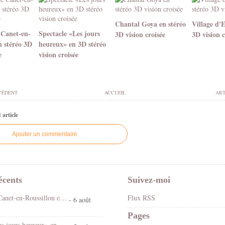
Chantal Goya en stéréo
Village d'
 Canet-en-
Spectacle «Les jours
3D vision croisée
3D vision c
n stéréo 3D
heureux» en 3D stéréo
e
vision croisée
CÉDENT
ACCUEIL
ART
article
Ajouter un commentaire
écents
Suivez-moi
Fête foraine Canet-en-Roussillon en stéréo 3D vision croisée
Flux RSS
- 6 août
Pages
Spectacle «Les jours heureux» en 3D stéréo vision croisée