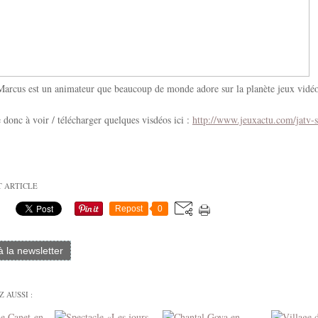
Marcus est un animateur que beaucoup de monde adore sur la planète jeux vidéo
e donc à voir / télécharger quelques visdéos ici :
http://www.jeuxactu.com/jatv-
T ARTICLE
Repost
0
 à la newsletter
 AUSSI :