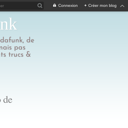
Connexion
+
Créer mon blog
unk
edafunk, de
 mais pas
ts trucs &
o de