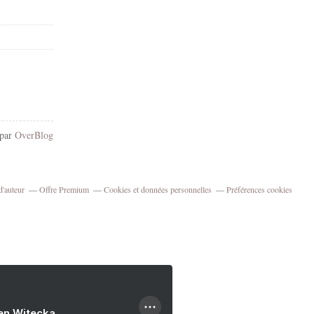
 par
OverBlog
d'auteur
Offre Premium
Cookies et données personnelles
Préférences cookies
ien Witecka