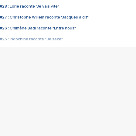
28 : Lorie raconte "Je vais vite"
#27 : Christophe Willem raconte "Jacques a dit"
#26 : Chimène Badi raconte "Entre nous"
#25 : Indochine raconte "3e sexe"
#24 : Zaho raconte "C'est chelou"
#23 : Patrick Bruel raconte "Au café des délices"
#22 : Kyo raconte "Le chemin"
#21 : Nolwenn Leroy raconte "Cassé"
#20 : Patrick Hernandez raconte "Born to be alive"
#19 : Lorie raconte "Près de moi"
#18 : Michael Jones raconte "A nos actes manqués" (avec Jean-Jacque
#17 : Khaled raconte "Aïcha"