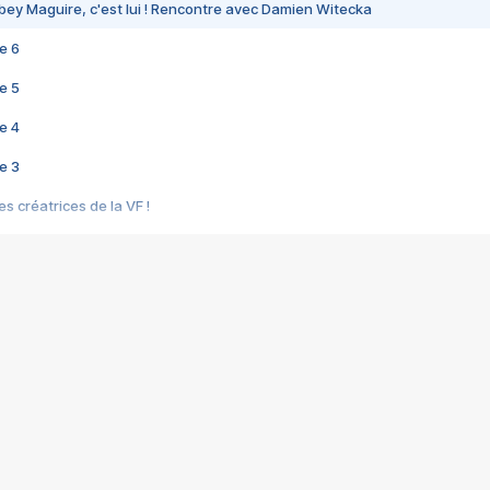
bey Maguire, c'est lui ! Rencontre avec Damien Witecka
e 6
e 5
e 4
e 3
s créatrices de la VF !
e 2
e 1
e Mektoub My Love arrive enfin ! Rencontre avec Shaïn Boumedine et Sal
i : après Toni en famille
elle réalise le bouleversant Dites lui que je l'aime
ais ! Rencontre autour de Vie privée de Rebecca Zlotowski
 de Marguerite, Grave... Rencontre avec Ella Rumpf