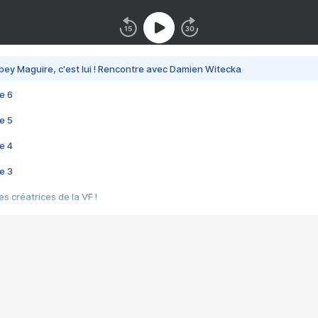
bey Maguire, c'est lui ! Rencontre avec Damien Witecka
e 6
e 5
e 4
e 3
s créatrices de la VF !
e 2
e 1
e Mektoub My Love arrive enfin ! Rencontre avec Shaïn Boumedine et Sal
i : après Toni en famille