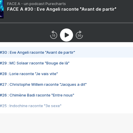
FACE A - un podcast Purecharts
FACE A #30 : Eve Angeli raconte "Avant de partir"
#30 : Eve Angeli raconte "Avant de partir"
#29 : MC Solaar raconte "Bouge de là"
28 : Lorie raconte "Je vais vite"
#27 : Christophe Willem raconte "Jacques a dit"
#26 : Chimène Badi raconte "Entre nous"
#25 : Indochine raconte "3e sexe"
#24 : Zaho raconte "C'est chelou"
#23 : Patrick Bruel raconte "Au café des délices"