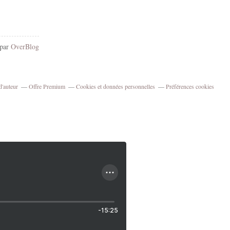
 par
OverBlog
d'auteur
Offre Premium
Cookies et données personnelles
Préférences cookies
-15:25