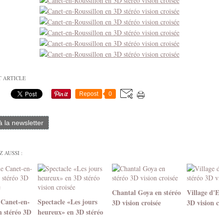
T ARTICLE
Repost
0
 à la newsletter
 AUSSI :
Chantal Goya en stéréo
Village d'
 Canet-en-
Spectacle «Les jours
3D vision croisée
3D vision c
n stéréo 3D
heureux» en 3D stéréo