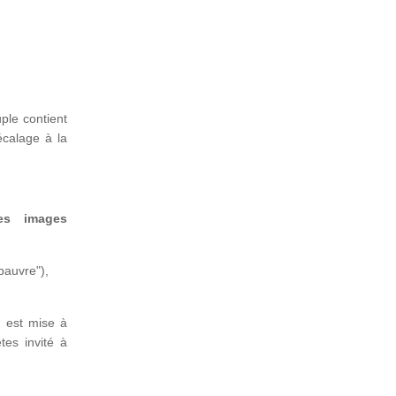
ple contient
écalage à la
es images
pauvre"),
e est mise à
tes invité à