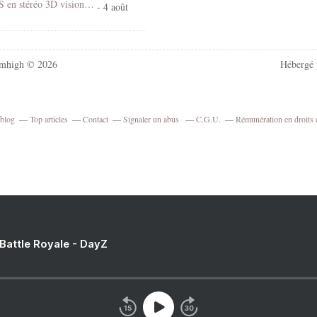
Village d'EUS en stéréo 3D vision croisée
- 4 août
mhigh © 2026
Hébergé
rblog
Top articles
Contact
Signaler un abus
C.G.U.
Rémunération en droits 
 Battle Royale - DayZ