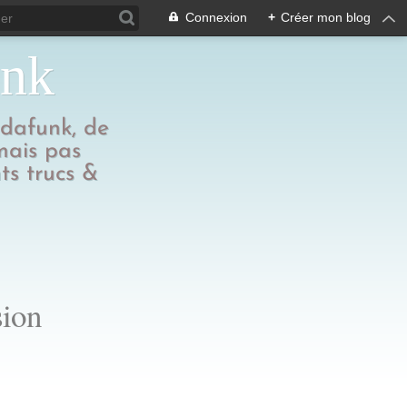
Connexion
+
Créer mon blog
unk
edafunk, de
 mais pas
ts trucs &
sion