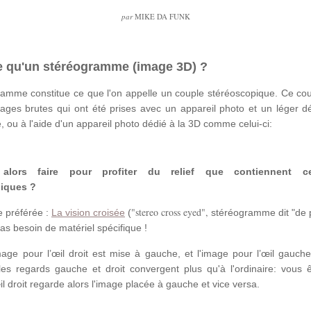
par
MIKE DA FUNK
e qu'un stéréogramme (image 3D) ?
amme constitue ce que l'on appelle un couple stéréoscopique. Ce cou
ages brutes qui ont été prises avec un appareil photo et un léger d
, ou à l'aide d'un appareil photo dédié à la 3D comme celui-ci:
alors faire pour profiter du relief que contiennent c
iques ?
"stereo cross eyed",
 préférée :
La vision croisée
(
stéréogramme dit "de 
 pas besoin de matériel spécifique !
image pour l’œil droit est mise à gauche, et l'image pour l’œil gauch
 les regards gauche et droit convergent plus qu'à l'ordinaire: vous ê
il droit regarde alors l'image placée à gauche et vice versa.