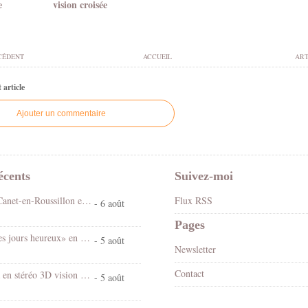
e
vision croisée
CÉDENT
ACCUEIL
ART
article
Ajouter un commentaire
écents
Suivez-moi
Fête foraine Canet-en-Roussillon en stéréo 3D vision croisée
Flux RSS
- 6 août
Pages
Spectacle «Les jours heureux» en 3D stéréo vision croisée
- 5 août
Newsletter
Contact
Chantal Goya en stéréo 3D vision croisée
- 5 août