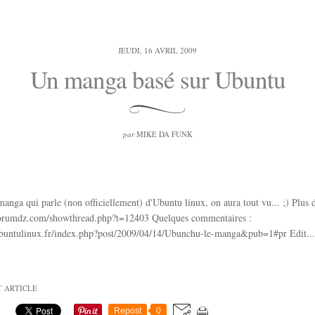
JEUDI, 16 AVRIL 2009
Un manga basé sur Ubuntu
par
MIKE DA FUNK
anga qui parle (non officiellement) d'Ubuntu linux, on aura tout vu... ;) Plus d
orumdz.com/showthread.php?t=12403 Quelques commentaires :
buntulinux.fr/index.php?post/2009/04/14/Ubunchu-le-manga&pub=1#pr Edit...
T ARTICLE
Repost
0