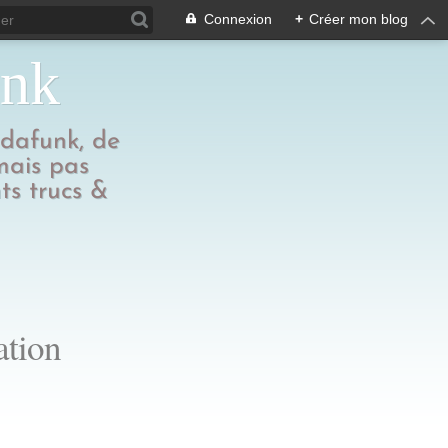
Connexion
+
Créer mon blog
unk
edafunk, de
 mais pas
ts trucs &
ation