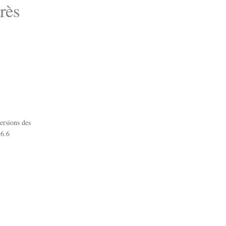
rès
ersions des
.6.6