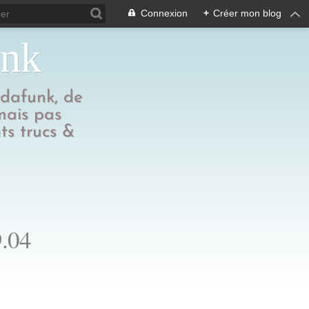
Connexion
+
Créer mon blog
unk
edafunk, de
 mais pas
ts trucs &
9.04