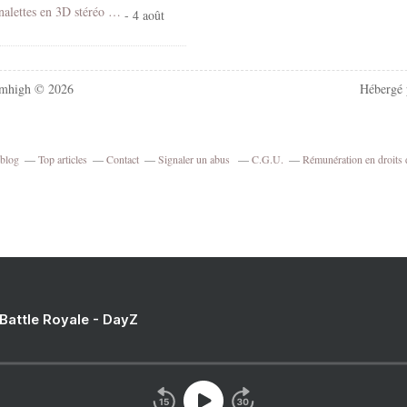
Grottes de canalettes en 3D stéréo vision croisée
- 4 août
mhigh © 2026
Hébergé
rblog
Top articles
Contact
Signaler un abus
C.G.U.
Rémunération en droits 
 Battle Royale - DayZ