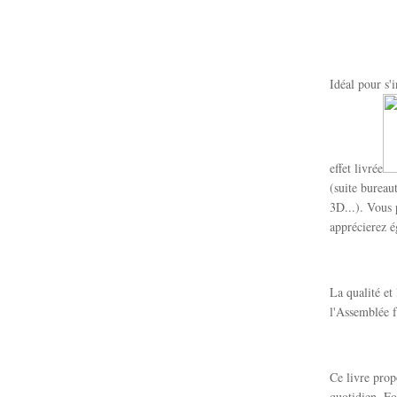
Idéal pour s'
effet livrée
(suite bureau
3D...). Vous 
apprécierez é
La qualité et
l'Assemblée f
Ce livre prop
quotidien. Fo