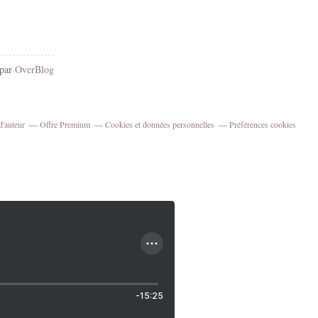
 par
OverBlog
d'auteur
Offre Premium
Cookies et données personnelles
Préférences cookies
-15:25