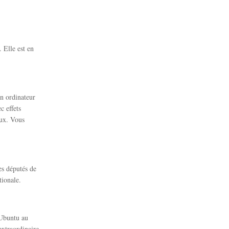
. Elle est en
un ordinateur
c effets
eux. Vous
es députés de
tionale.
 Ubuntu au
extraordinaire