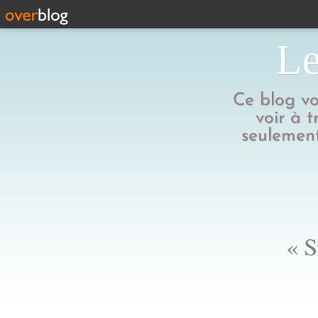
Le
Ce blog vo
voir à t
seulement
« S