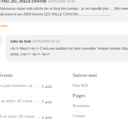
E FOU...DU...TAILLE-CRAYON
16/05/2009 12:46
ahouuuu super cete article de ce blog tres sympa... je ne regrette pas ..... Bon we
dLorent et ses 2900 trésors LES TAILLE CRAYON......................................
ndre
M
mike da funk
20/05/2009 08:19
<br /> Merci !<br /> C'est une tradition de faire connaitre "simple comme Ubu
sortie ;)<br /> <br /> <br />
écents
Suivez-moi
Spectacle «Les jours heureux» en 3D stéréo vision croisée
Flux RSS
- 5 août
Pages
Chantal Goya en stéréo 3D vision croisée
- 5 août
Newsletter
Contact
Village d'EUS en stéréo 3D vision croisée
- 4 août