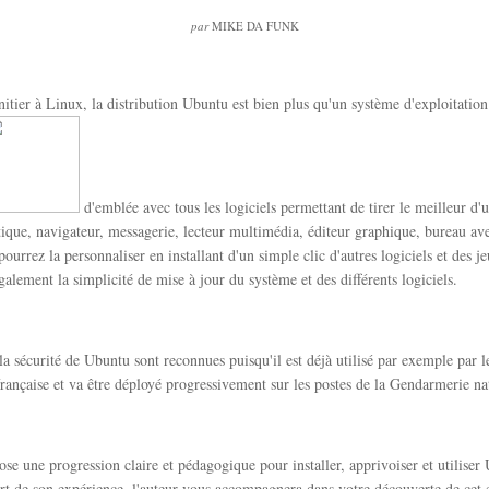
par
MIKE DA FUNK
initier à Linux, la distribution Ubuntu est bien plus qu'un système d'exploitation
d'emblée avec tous les logiciels permettant de tirer le meilleur d'
tique, navigateur, messagerie, lecteur multimédia, éditeur graphique, bureau ave
pourrez la personnaliser en installant d'un simple clic d'autres logiciels et des j
galement la simplicité de mise à jour du système et des différents logiciels.
 la sécurité de Ubuntu sont reconnues puisqu'il est déjà utilisé par exemple par l
rançaise et va être déployé progressivement sur les postes de la Gendarmerie na
ose une progression claire et pédagogique pour installer, apprivoiser et utiliser
rt de son expérience, l'auteur vous accompagnera dans votre découverte de cet 