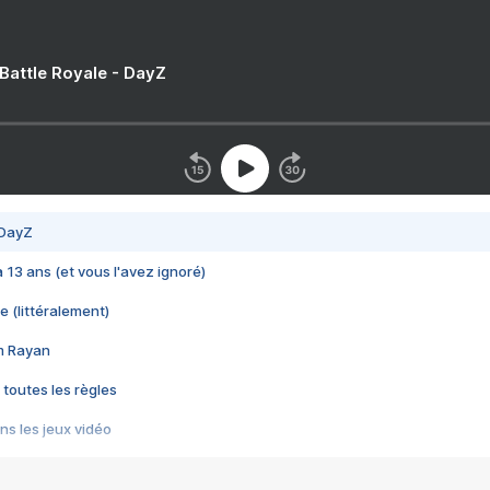
 Battle Royale - DayZ
 DayZ
 a 13 ans (et vous l'avez ignoré)
e (littéralement)
im Rayan
 toutes les règles
s les jeux vidéo
us choquant de Rockstar ? - Le scandale BULLY