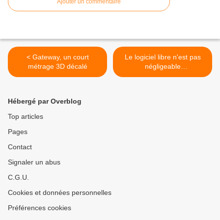
Ajouter un commentaire
< Gateway, un court
Le logiciel libre n'est pas
métrage 3D décalé
négligeable
économiquement >
Hébergé par Overblog
Top articles
Pages
Contact
Signaler un abus
C.G.U.
Cookies et données personnelles
Préférences cookies