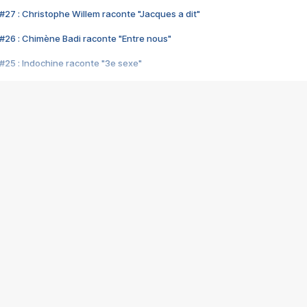
#27 : Christophe Willem raconte "Jacques a dit"
#26 : Chimène Badi raconte "Entre nous"
#25 : Indochine raconte "3e sexe"
#24 : Zaho raconte "C'est chelou"
#23 : Patrick Bruel raconte "Au café des délices"
#22 : Kyo raconte "Le chemin"
#21 : Nolwenn Leroy raconte "Cassé"
#20 : Patrick Hernandez raconte "Born to be alive"
#19 : Lorie raconte "Près de moi"
#18 : Michael Jones raconte "A nos actes manqués" (avec Jean-Jacque
#17 : Khaled raconte "Aïcha"
#16 : Corneille raconte "Parce qu'on vient de loin"