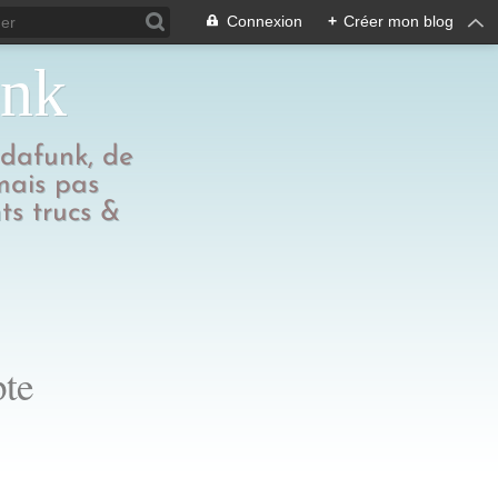
Connexion
+
Créer mon blog
unk
edafunk, de
 mais pas
ts trucs &
pte