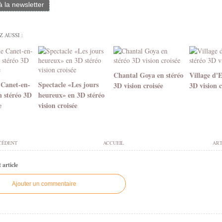
 à la newsletter
 AUSSI :
Chantal Goya en stéréo
Village d'
 Canet-en-
Spectacle «Les jours
3D vision croisée
3D vision c
n stéréo 3D
heureux» en 3D stéréo
e
vision croisée
CÉDENT
ACCUEIL
ART
article
Ajouter un commentaire