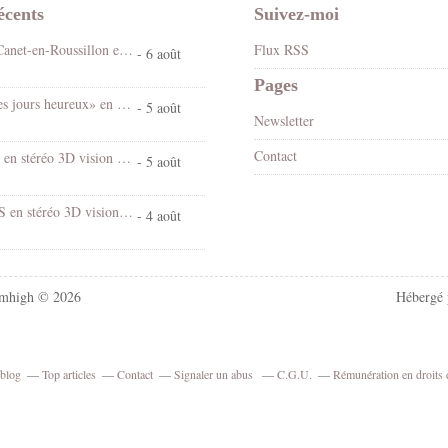
écents
Suivez-moi
Fête foraine Canet-en-Roussillon en stéréo 3D vision croisée
Flux RSS
- 6 août
Pages
Spectacle «Les jours heureux» en 3D stéréo vision croisée
- 5 août
Newsletter
Contact
Chantal Goya en stéréo 3D vision croisée
- 5 août
Village d'EUS en stéréo 3D vision croisée
- 4 août
mhigh © 2026
Hébergé
rblog
Top articles
Contact
Signaler un abus
C.G.U.
Rémunération en droits 