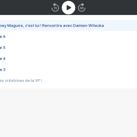
bey Maguire, c'est lui ! Rencontre avec Damien Witecka
e 6
e 5
e 4
e 3
s créatrices de la VF !
e 2
e 1
e Mektoub My Love arrive enfin ! Rencontre avec Shaïn Boumedine et Sal
i : après Toni en famille
elle réalise le bouleversant Dites lui que je l'aime