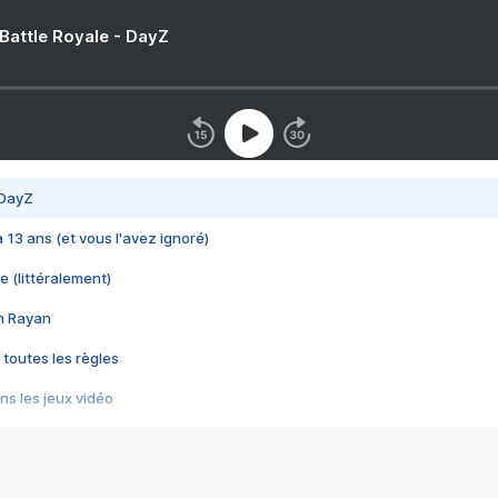
 Battle Royale - DayZ
 DayZ
 a 13 ans (et vous l'avez ignoré)
e (littéralement)
im Rayan
 toutes les règles
s les jeux vidéo
us choquant de Rockstar ? - Le scandale BULLY
e plus moche de Steam