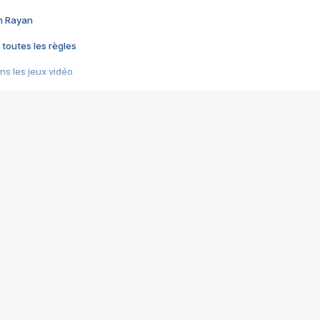
im Rayan
 toutes les règles
s les jeux vidéo
us choquant de Rockstar ? - Le scandale BULLY
e plus moche de Steam
du RÊVE tourne au CAUCHEMAR
pendant 8 heures
it… à tort
umiliés par un jeu vidéo
ire - Final Fantasy 8
ti un empire - Age of Empires
story DOFUS