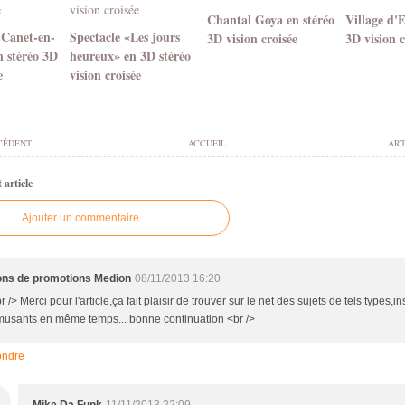
Chantal Goya en stéréo
Village d'
 Canet-en-
Spectacle «Les jours
3D vision croisée
3D vision c
n stéréo 3D
heureux» en 3D stéréo
e
vision croisée
CÉDENT
ACCUEIL
ART
article
Ajouter un commentaire
ons de promotions Medion
08/11/2013 16:20
r /> Merci pour l'article,ça fait plaisir de trouver sur le net des sujets de tels types,ins
usants en même temps... bonne continuation <br />
ndre
M