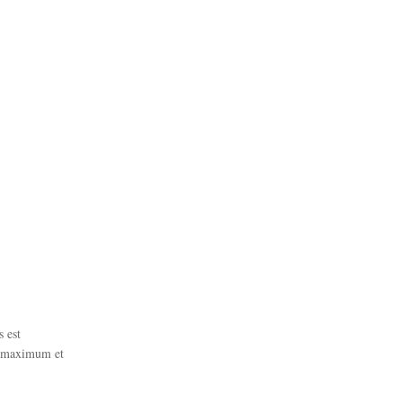
s est
tt maximum et