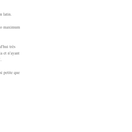
n latin.
euro maximum
d'hui très
a et n'ayant
I.
si petite que