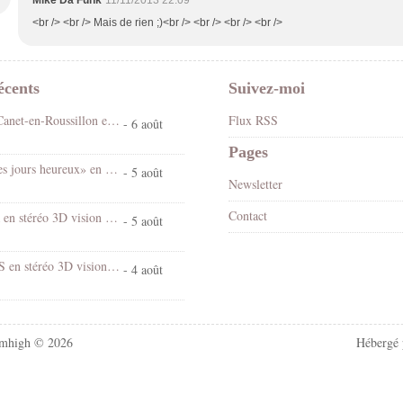
Mike Da Funk
11/11/2013 22:09
<br /> <br /> Mais de rien ;)<br /> <br /> <br /> <br />
écents
Suivez-moi
Fête foraine Canet-en-Roussillon en stéréo 3D vision croisée
Flux RSS
- 6 août
Pages
Spectacle «Les jours heureux» en 3D stéréo vision croisée
- 5 août
Newsletter
Contact
Chantal Goya en stéréo 3D vision croisée
- 5 août
Village d'EUS en stéréo 3D vision croisée
- 4 août
mhigh © 2026
Hébergé