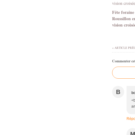
Fête foraine
Roussillon e
vision croisé
« ARTICLE PRÉ
Commenter cet 
B
b
<b
am
Répo