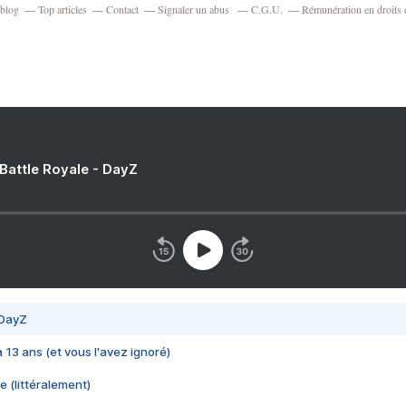
rblog
Top articles
Contact
Signaler un abus
C.G.U.
Rémunération en droits 
 Battle Royale - DayZ
 DayZ
 a 13 ans (et vous l'avez ignoré)
e (littéralement)