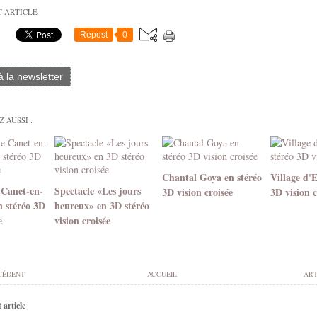
T ARTICLE
Repost
0
 à la newsletter
 AUSSI :
Chantal Goya en stéréo
Village d'
 Canet-en-
Spectacle «Les jours
3D vision croisée
3D vision c
n stéréo 3D
heureux» en 3D stéréo
e
vision croisée
CÉDENT
ACCUEIL
ART
article