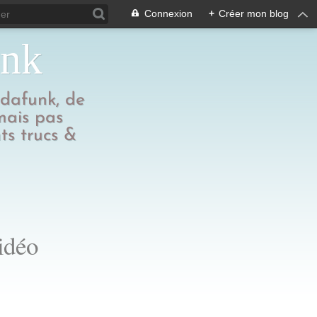
Connexion
+
Créer mon blog
unk
edafunk, de
 mais pas
ts trucs &
idéo