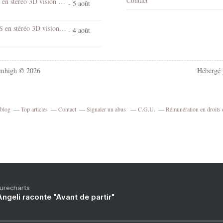
Contact
Chantal Goya en stéréo 3D vision croisée
- 5 août
Village d'EUS en stéréo 3D vision croisée
- 4 août
mhigh © 2026
Hébergé
rblog
Top articles
Contact
Signaler un abus
C.G.U.
Rémunération en droits 
Purecharts
ngeli raconte "Avant de partir"