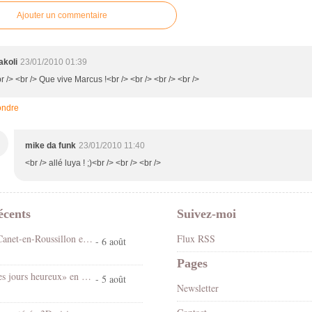
Ajouter un commentaire
akoli
23/01/2010 01:39
r /> <br /> Que vive Marcus !<br /> <br /> <br /> <br />
ndre
M
mike da funk
23/01/2010 11:40
<br /> allé luya ! ;)<br /> <br /> <br />
écents
Suivez-moi
Fête foraine Canet-en-Roussillon en stéréo 3D vision croisée
Flux RSS
- 6 août
Pages
Spectacle «Les jours heureux» en 3D stéréo vision croisée
- 5 août
Newsletter