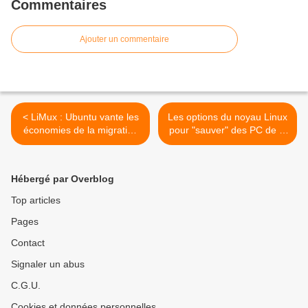
Commentaires
Ajouter un commentaire
< LiMux : Ubuntu vante les
Les options du noyau Linux
économies de la migration
pour "sauver" des PC de la
de Munich
poubelle >
Hébergé par Overblog
Top articles
Pages
Contact
Signaler un abus
C.G.U.
Cookies et données personnelles