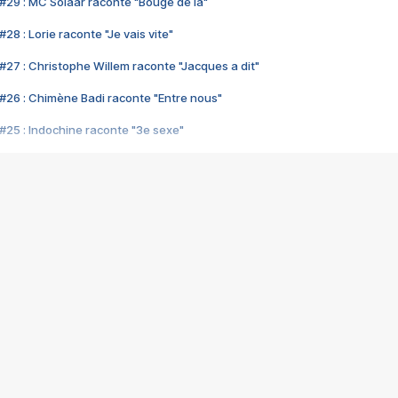
#29 : MC Solaar raconte "Bouge de là"
28 : Lorie raconte "Je vais vite"
#27 : Christophe Willem raconte "Jacques a dit"
#26 : Chimène Badi raconte "Entre nous"
#25 : Indochine raconte "3e sexe"
#24 : Zaho raconte "C'est chelou"
#23 : Patrick Bruel raconte "Au café des délices"
#22 : Kyo raconte "Le chemin"
#21 : Nolwenn Leroy raconte "Cassé"
#20 : Patrick Hernandez raconte "Born to be alive"
#19 : Lorie raconte "Près de moi"
#18 : Michael Jones raconte "A nos actes manqués" (avec Jean-Jacque
#17 : Khaled raconte "Aïcha"