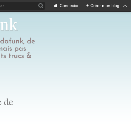
Connexion
+
Créer mon blog
unk
edafunk, de
 mais pas
ts trucs &
e de