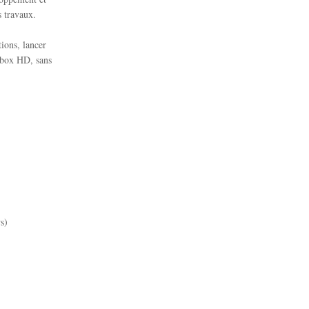
s travaux.
tions, lancer
eebox HD, sans
s)