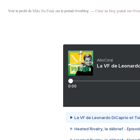
Voir le profil de
Mike Da Funk
sur le portail Overblog
Créer un blog gratuit sur Ove
AlloCiné
La VF de Leonardo
0:00
La VF de Leonardo DiCaprio et To
Heated Rivalry, le débrief - Episod