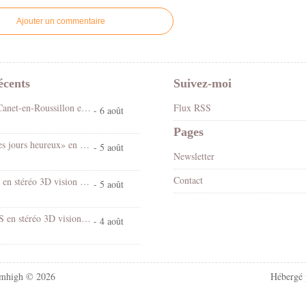
Ajouter un commentaire
écents
Suivez-moi
Fête foraine Canet-en-Roussillon en stéréo 3D vision croisée
Flux RSS
- 6 août
Pages
Spectacle «Les jours heureux» en 3D stéréo vision croisée
- 5 août
Newsletter
Contact
Chantal Goya en stéréo 3D vision croisée
- 5 août
Village d'EUS en stéréo 3D vision croisée
- 4 août
mhigh © 2026
Hébergé