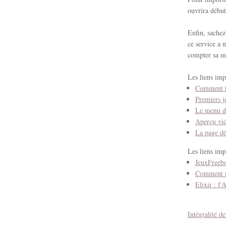
ouvrira début
Enfin, sachez
ce service a 
compter sa m
Les liens imp
Comment té
Premiers j
Le menu de
Aperçu vid
La page dé
Les liens imp
JeuxFreebo
Comment ut
Elixir : l
Intégralité de