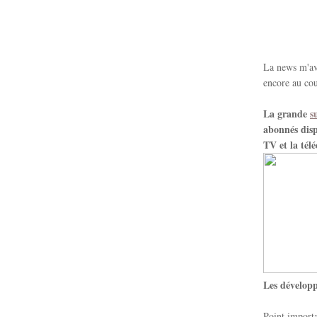
La news m'ava
encore au cou
La grande
s
abonnés disp
TV et la tél
Les développ
Point importa