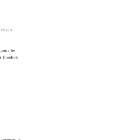
ent pas
 pour les
la Freebox
loppement et