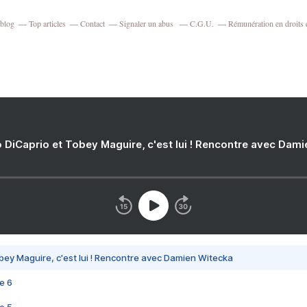
rblog
Top articles
Contact
Signaler un abus
C.G.U.
Rémunération en droits 
 DiCaprio et Tobey Maguire, c'est lui ! Rencontre avec Dam
bey Maguire, c'est lui ! Rencontre avec Damien Witecka
e 6