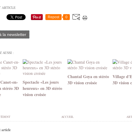
T ARTICLE
Repost
0
 à la newsletter
 AUSSI :
Chantal Goya en stéréo
Village d'
 Canet-en-
Spectacle «Les jours
3D vision croisée
3D vision c
n stéréo 3D
heureux» en 3D stéréo
e
vision croisée
CÉDENT
ACCUEIL
ART
article