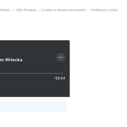
d'auteur
Offre Premium
Cookies et données personnelles
Préférences cookies
ien Witecka
-52:04