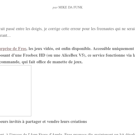
par
MIKE DA FUNK
it passé entre les doigts, je corrige cette erreur pour les freenautes qui ne serai
rant...
urprise de Free
, les jeux vidéo, est enfin disponible. Accessible uniquement
osant d'une Freebox HD (ou une AliceBox V5), ce service fonctionne via 
écommande, qui fait office de manette de jeux.
eurs invités à partager et vendre leurs créations
nt, à l'image de l'App Store d'Apple, Free propose dès maintenant un kit déve