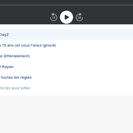
 DayZ
 a 13 ans (et vous l'avez ignoré)
e (littéralement)
im Rayan
 toutes les règles
s les jeux vidéo
us choquant de Rockstar ? - Le scandale BULLY
e plus moche de Steam
du RÊVE tourne au CAUCHEMAR
pendant 8 heures