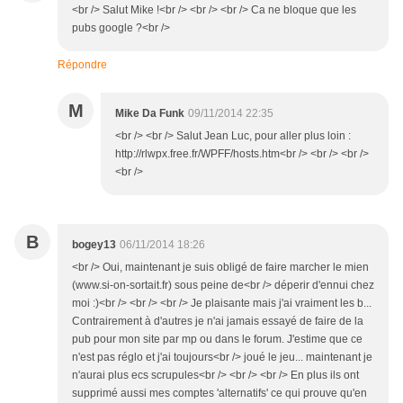
<br /> Salut Mike !<br /> <br /> <br /> Ca ne bloque que les
pubs google ?<br />
Répondre
M
Mike Da Funk
09/11/2014 22:35
<br /> <br /> Salut Jean Luc, pour aller plus loin :
http://rlwpx.free.fr/WPFF/hosts.htm<br /> <br /> <br />
<br />
B
bogey13
06/11/2014 18:26
<br /> Oui, maintenant je suis obligé de faire marcher le mien
(www.si-on-sortait.fr) sous peine de<br /> déperir d'ennui chez
moi :)<br /> <br /> <br /> Je plaisante mais j'ai vraiment les b...
Contrairement à d'autres je n'ai jamais essayé de faire de la
pub pour mon site par mp ou dans le forum. J'estime que ce
n'est pas réglo et j'ai toujours<br /> joué le jeu... maintenant je
n'aurai plus ecs scrupules<br /> <br /> <br /> En plus ils ont
supprimé aussi mes comptes 'alternatifs' ce qui prouve qu'en