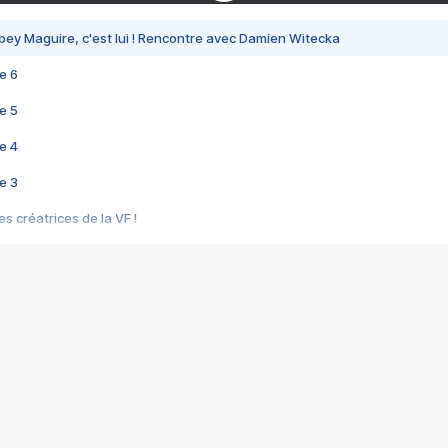
bey Maguire, c'est lui ! Rencontre avec Damien Witecka
e 6
e 5
e 4
e 3
s créatrices de la VF !
e 2
e 1
e Mektoub My Love arrive enfin ! Rencontre avec Shaïn Boumedine et Sal
i : après Toni en famille
elle réalise le bouleversant Dites lui que je l'aime
ais ! Rencontre autour de Vie privée de Rebecca Zlotowski