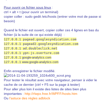
Pour ouvrir ce fichier sous linux
:
ctrl + alt + t (pour ouvrir un terminal)
copier coller : sudo gedit /etc/hosts (entrer votre mot de passe si
besoin)
Quand le fichier est ouvert, copier coller ces 4 lignes en bas du
fichier (à la suite de ce qui existe déjà) :
127.0.0.1
pagead.googlesyndication.com
127.0.0.1 pagead2.googlesyndication.com
127.0.0.1 ad.doubleclick.net
127.0.0.1 ypn-js.overture.com
127.0.0.1
google-analytics.com
127.0.0.1
www.google-analytics.com
Enfin enregistrer le fichier modifié.
Pour tester le résultat avec votre navigateur, penser à vider le
cache de ce dernier (ctrl + F5 sur la page à tester)
Pour aller plus loin il existe des listes de sites bien plus
importantes :
http://rlwpx.free.fr/WPFF/hosts.htm
Ou
l'astuce des règles adblock