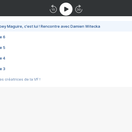
bey Maguire, c'est lui ! Rencontre avec Damien Witecka
e 6
e 5
e 4
e 3
s créatrices de la VF !
e 2
e 1
e Mektoub My Love arrive enfin ! Rencontre avec Shaïn Boumedine et Sal
i : après Toni en famille