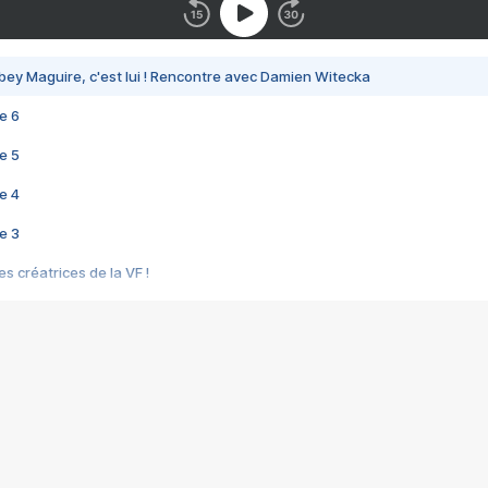
bey Maguire, c'est lui ! Rencontre avec Damien Witecka
e 6
e 5
e 4
e 3
s créatrices de la VF !
e 2
e 1
e Mektoub My Love arrive enfin ! Rencontre avec Shaïn Boumedine et Sal
i : après Toni en famille
elle réalise le bouleversant Dites lui que je l'aime