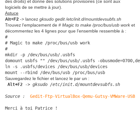
des droits) et donne des solutions provisoires (ce sont aux
logiciels de se mettre à jour).
Astuce
Alt+F2
-> lancez
gksudo gedit /etc/init.d/mountdevsubfs.sh
Trouvez l'emplacement de
# Magic to make /proc/bus/usb work
et
décommentez les 4 lignes pour que l'ensemble ressemble à :
#
# Magic to make /proc/bus/usb work
#
mkdir -p /dev/bus/usb/.usbfs
domount usbfs "" /dev/bus/usb/.usbfs -obusmode=0700,de
ln -s .usbfs/devices /dev/bus/usb/devices
mount --rbind /dev/bus/usb /proc/bus/usb
Sauvegardez le fichier et lancez le par un :
Alt+F2
 -> 
gksudo /etc/init.d/mountdevsubfs.sh
Source : 
Gedit-Ftp-VirtualBox-Qemu-Gutsy-VMWare-USB
Merci à toi Patrice !