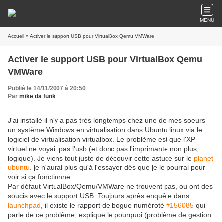
MENU
Accueil
» Activer le support USB pour VirtualBox Qemu VMWare
Activer le support USB pour VirtualBox Qemu
VMWare
Publié le 14/11/2007 à 20:50
Par
mike da funk
J'ai installé il n'y a pas très longtemps chez une de mes soeurs
un système Windows en virtualisation dans Ubuntu linux via le
logiciel de virtualisation virtualbox. Le problème est que l'XP
virtuel ne voyait pas l'usb (et donc pas l'imprimante non plus,
logique). Je viens tout juste de découvir cette astuce sur le
planet
ubuntu
. je n'aurai plus qu'à l'essayer dès que je le pourrai pour
voir si ça fonctionne...
Par défaut VirtualBox/Qemu/VMWare ne trouvent pas, ou ont des
soucis avec le support USB. Toujours après enquête dans
launchpad
, il existe le rapport de bogue numéroté
#156085
qui
parle de ce problème, explique le pourquoi (problème de gestion