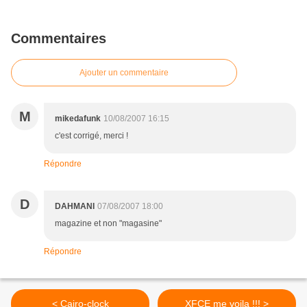
Commentaires
Ajouter un commentaire
M
mikedafunk
10/08/2007 16:15
c'est corrigé, merci !
Répondre
D
DAHMANI
07/08/2007 18:00
magazine et non "magasine"
Répondre
< Cairo-clock
XFCE me voila !!! >