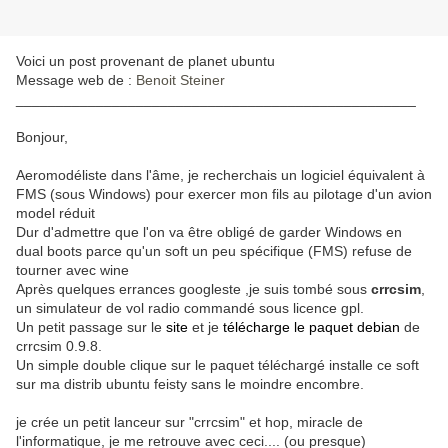
Voici un post provenant de planet ubuntu
Message web de :
Benoit Steiner
__________________________________________________
Bonjour,
Aeromodéliste dans l'âme, je recherchais un logiciel équivalent à
FMS (sous Windows) pour exercer mon fils au pilotage d'un avion
model réduit
Dur d'admettre que l'on va être obligé de garder Windows en
dual boots parce qu'un soft un peu spécifique (FMS) refuse de
tourner avec wine
Après quelques errances googleste ,je suis tombé sous
crrcsim
,
un simulateur de vol radio commandé sous licence gpl.
Un petit passage sur le
site
et je
télécharge le paquet debian
de
crrcsim 0.9.8.
Un simple double clique sur le paquet téléchargé installe ce soft
sur ma distrib ubuntu feisty sans le moindre encombre.
je crée un petit lanceur sur "crrcsim" et hop, miracle de
l'informatique, je me retrouve avec ceci.... (ou presque)