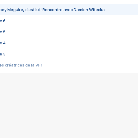
bey Maguire, c'est lui ! Rencontre avec Damien Witecka
e 6
e 5
e 4
e 3
s créatrices de la VF !
e 2
e 1
e Mektoub My Love arrive enfin ! Rencontre avec Shaïn Boumedine et Sal
i : après Toni en famille
elle réalise le bouleversant Dites lui que je l'aime
ais ! Rencontre autour de Vie privée de Rebecca Zlotowski