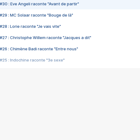
#30 : Eve Angeli raconte "Avant de partir"
#29 : MC Solaar raconte "Bouge de là"
28 : Lorie raconte "Je vais vite"
#27 : Christophe Willem raconte "Jacques a dit"
#26 : Chimène Badi raconte "Entre nous"
#25 : Indochine raconte "3e sexe"
#24 : Zaho raconte "C'est chelou"
#23 : Patrick Bruel raconte "Au café des délices"
#22 : Kyo raconte "Le chemin"
#21 : Nolwenn Leroy raconte "Cassé"
#20 : Patrick Hernandez raconte "Born to be alive"
#19 : Lorie raconte "Près de moi"
#18 : Michael Jones raconte "A nos actes manqués" (avec Jean-Jacque