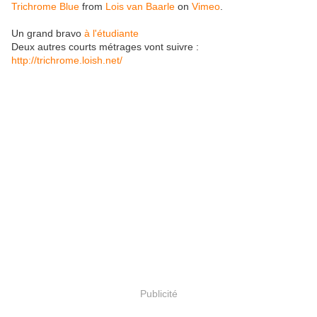
Trichrome Blue
from
Lois van Baarle
on
Vimeo
.
Un grand bravo
à l'étudiante
Deux autres courts métrages vont suivre :
http://trichrome.loish.net/
Publicité