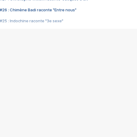
#26 : Chimène Badi raconte "Entre nous"
#25 : Indochine raconte "3e sexe"
#24 : Zaho raconte "C'est chelou"
#23 : Patrick Bruel raconte "Au café des délices"
#22 : Kyo raconte "Le chemin"
#21 : Nolwenn Leroy raconte "Cassé"
#20 : Patrick Hernandez raconte "Born to be alive"
#19 : Lorie raconte "Près de moi"
#18 : Michael Jones raconte "A nos actes manqués" (avec Jean-Jacque
#17 : Khaled raconte "Aïcha"
#16 : Corneille raconte "Parce qu'on vient de loin"
#15 : Indochine raconte "L'aventurier"