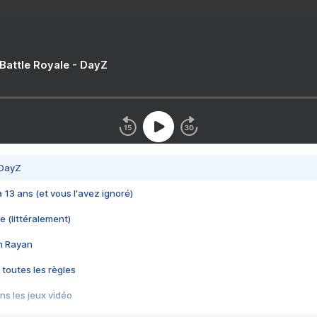
 Battle Royale - DayZ
 DayZ
 a 13 ans (et vous l'avez ignoré)
e (littéralement)
im Rayan
 toutes les règles
s les jeux vidéo