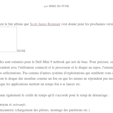
par
MIKE DA FUNK
'est le but ultime que
Scott James Remnant
s'est donné pour les prochaines vers
10.04.
es sont estimées pour le Dell Mini 9 netbook qui sert de base. Pour préciser, c
tendent avec l'utilisateur connecté et le processeur et le disque au repos, l'ensem
s sollicitations. Pas comme d'autres système d'exploitations qui semblent vous 
ont le disque dur mouline comme un fou ou que les menus ne répondent pas in
 que les applications mettent un temps fou à se lancer etc.
nne également le crédit de temps qu'il s'accorde pour le temp de démarrage :
 noyau et
initramfs
.
 tuyauterie (chargement des pilotes, montage des partitions etc.)