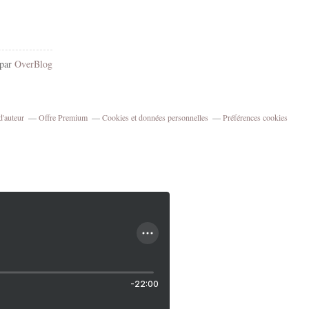
 par
OverBlog
d'auteur
Offre Premium
Cookies et données personnelles
Préférences cookies
-22:00