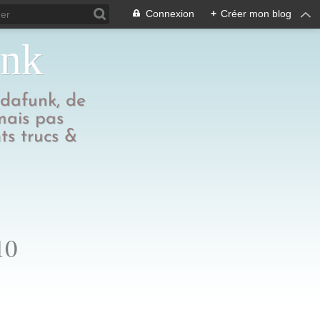
Connexion
+
Créer mon blog
unk
edafunk, de
 mais pas
ts trucs &
10