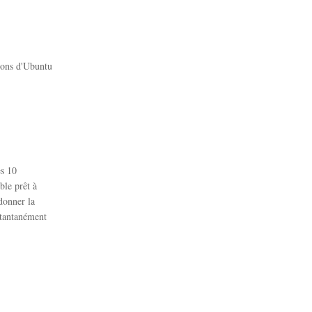
ions d'Ubuntu
es 10
ble prêt à
donner la
stantanément