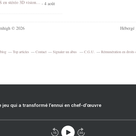
Village d'EUS en stéréo 3D vision croisée
- 4 août
mhigh © 2026
Hébergé
rblog
Top articles
Contact
Signaler un abus
C.G.U.
Rémunération en droits 
e jeu qui a transformé l’ennui en chef-d’œuvre