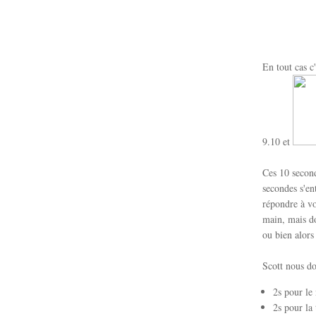
En tout cas c
9.10 et
Ces 10 second
secondes s'en
répondre à vo
main, mais d
ou bien alors
Scott nous do
2s pour le
2s pour la