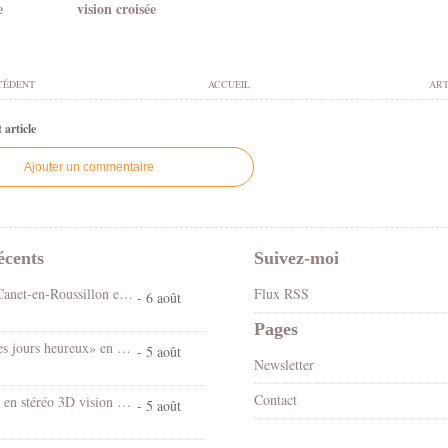
e
vision croisée
CÉDENT
ACCUEIL
ART
article
Ajouter un commentaire
écents
Suivez-moi
Fête foraine Canet-en-Roussillon en stéréo 3D vision croisée
Flux RSS
- 6 août
Pages
Spectacle «Les jours heureux» en 3D stéréo vision croisée
- 5 août
Newsletter
Contact
Chantal Goya en stéréo 3D vision croisée
- 5 août