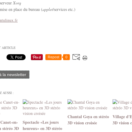
 serveur
Xorg
 mise en place du bureau (
applet
/services etc.)
tulinux.fr
T ARTICLE
Repost
0
 à la newsletter
 AUSSI :
Chantal Goya en stéréo
Village d'
 Canet-en-
Spectacle «Les jours
3D vision croisée
3D vision c
n stéréo 3D
heureux» en 3D stéréo