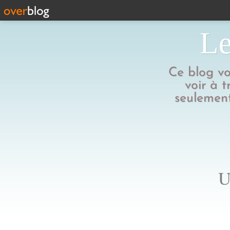
Le
Ce blog vo
voir à t
seulement
U