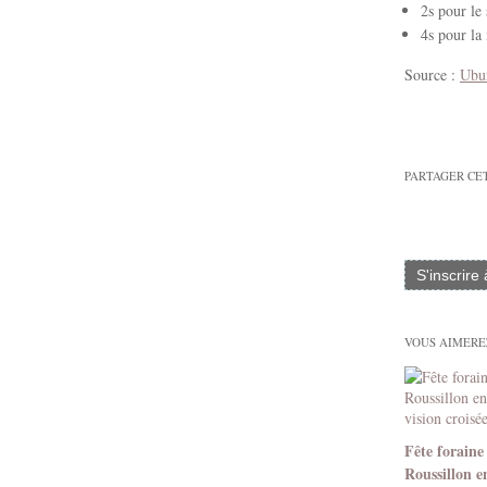
2s pour le
4s pour la
Source :
Ubun
PARTAGER CE
S'inscrire
VOUS AIMEREZ
Fête foraine
Roussillon e