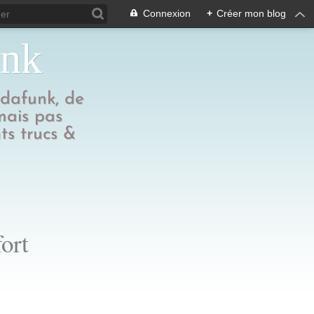
Connexion
+
Créer mon blog
unk
edafunk, de
 mais pas
ts trucs &
ort