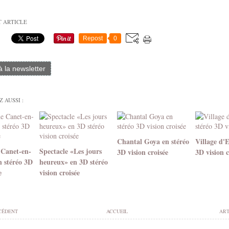
T ARTICLE
Repost
0
 à la newsletter
 AUSSI :
Chantal Goya en stéréo
Village d'
 Canet-en-
Spectacle «Les jours
3D vision croisée
3D vision c
n stéréo 3D
heureux» en 3D stéréo
e
vision croisée
CÉDENT
ACCUEIL
ART