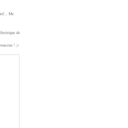
ief... Me
électrique de
boncoin ! ;)