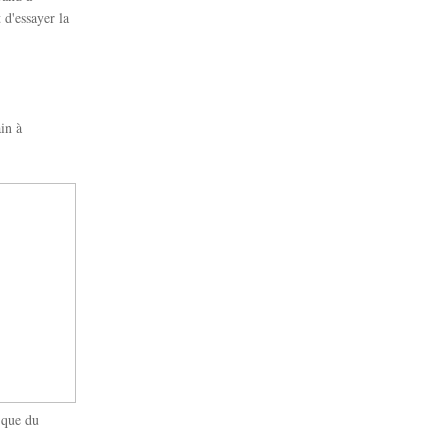
t d'essayer la
in à
 que du