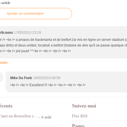
article
Ajouter un commentaire
rib.nunu
17/05/2010 23:29
r /> <br /> a propos de trackmania et de belfort j'ai mis en ligne un server stadium 
ps dirts) et deux united, localisé a belfort (histoire de dire qu'il se passe quelque 
r /> <br /> joli jouet ^^<br /> <br /> <br /> <br />
ndre
M
Mike Da Funk
18/05/2010 08:58
<br /> <br /> Excellent !!! <br /> <br /> <br /> <br />
écents
Suivez-moi
Fête foraine Canet-en-Roussillon en stéréo 3D vision croisée
Flux RSS
- 6 août
Pages