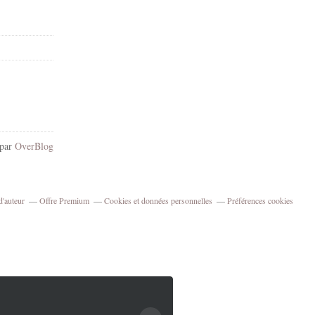
 par
OverBlog
d'auteur
Offre Premium
Cookies et données personnelles
Préférences cookies