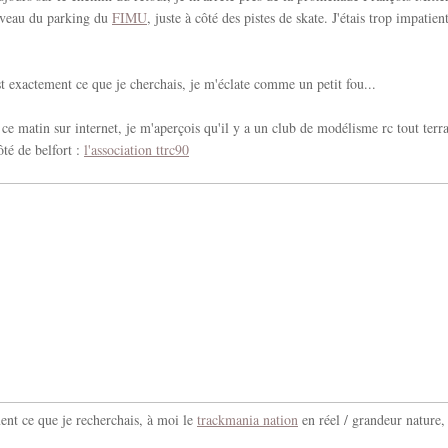
niveau du parking du
FIMU
, juste à côté des pistes de skate. J'étais trop impatien
est exactement ce que je cherchais, je m'éclate comme un petit fou...
ce matin sur internet, je m'aperçois qu'il y a un club de modélisme rc tout terra
té de belfort :
l'association ttrc90
ent ce que je recherchais, à moi le
trackmania nation
en réel / grandeur nature,