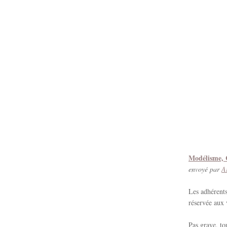
Modélisme, 
envoyé par
A
Les adhérents
réservée aux 
Pas grave, to