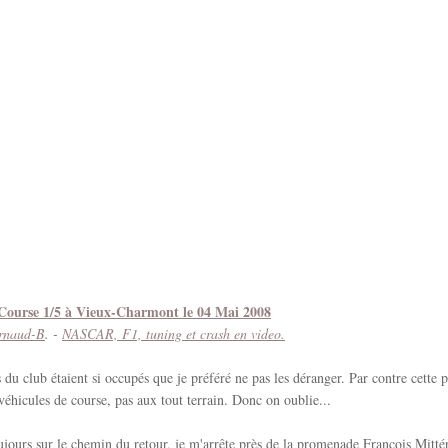
Course 1/5 à Vieux-Charmont le 04 Mai 2008
rnaud-B
. -
NASCAR, F1, tuning et crash en video.
 du club étaient si occupés que je préféré ne pas les déranger. Par contre cette pi
véhicules de course, pas aux tout terrain. Donc on oublie...
ujours sur le chemin du retour, je m'arrête près de la promenade François Mitté