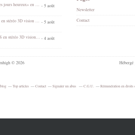
Spectacle «Les jours heureux» en 3D stéréo vision croisée
- 5 août
Newsletter
Contact
Chantal Goya en stéréo 3D vision croisée
- 5 août
Village d'EUS en stéréo 3D vision croisée
- 4 août
mhigh © 2026
Hébergé
rblog
Top articles
Contact
Signaler un abus
C.G.U.
Rémunération en droits 