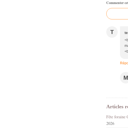
Commenter cet 
T
te
<b
ma
<b
Répo
Articles r
2026