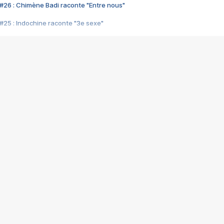
#26 : Chimène Badi raconte "Entre nous"
#25 : Indochine raconte "3e sexe"
#24 : Zaho raconte "C'est chelou"
#23 : Patrick Bruel raconte "Au café des délices"
#22 : Kyo raconte "Le chemin"
#21 : Nolwenn Leroy raconte "Cassé"
#20 : Patrick Hernandez raconte "Born to be alive"
#19 : Lorie raconte "Près de moi"
#18 : Michael Jones raconte "A nos actes manqués" (avec Jean-Jacque
#17 : Khaled raconte "Aïcha"
#16 : Corneille raconte "Parce qu'on vient de loin"
#15 : Indochine raconte "L'aventurier"
14 : Lorie raconte "Sur un air latino"