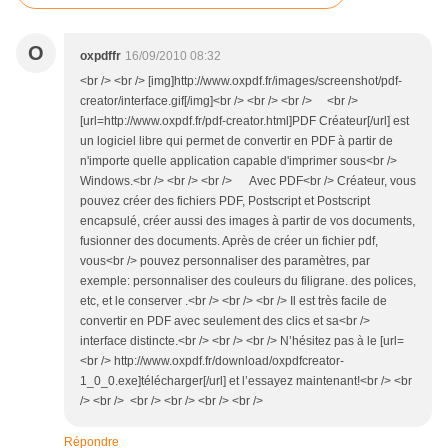
O
oxpdffr
16/09/2010 08:32
<br /> <br /> [img]http://www.oxpdf.fr/images/screenshot/pdf-
creator/interface.gif[/img]<br /> <br /> <br /> <br />
[url=http://www.oxpdf.fr/pdf-creator.html]PDF Créateur[/url] est
un logiciel libre qui permet de convertir en PDF à partir de
n'importe quelle application capable d'imprimer sous<br />
Windows.<br /> <br /> <br /> Avec PDF<br /> Créateur, vous
pouvez créer des fichiers PDF, Postscript et Postscript
encapsulé, créer aussi des images à partir de vos documents,
fusionner des documents. Après de créer un fichier pdf,
vous<br /> pouvez personnaliser des paramètres, par
exemple: personnaliser des couleurs du filigrane. des polices,
etc, et le conserver .<br /> <br /> <br /> Il est très facile de
convertir en PDF avec seulement des clics et sa<br />
interface distincte.<br /> <br /> <br /> N’hésitez pas à le [url=
<br /> http://www.oxpdf.fr/download/oxpdfcreator-
1_0_0.exe]télécharger[/url] et l’essayez maintenant!<br /> <br
/> <br /> <br /> <br /> <br /> <br />
Répondre